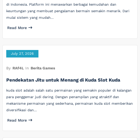
di Indonesia. Platform ini menawarkan berbagai kemudahan dan
keuntungan yang membuat pengalaman bermain semakin menarik. Dari
mulai sistem yang mudah…
Read More
July 27, 2026
By
RAf4L
In
Berita Games
Pendekatan Jitu untuk Menang di Kuda Slot Kuda
kuda slot adalah salah satu permainan yang semakin populer di kalangan
para penggemar judi daring. Dengan penampilan yang atraktif dan
mekanisme permainan yang sederhana, permainan kuda slot memberikan
diversifikasi dan…
Read More