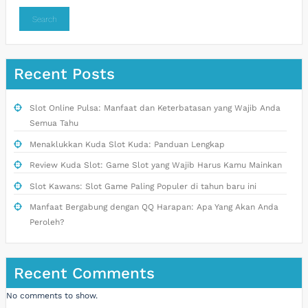
Search
Recent Posts
Slot Online Pulsa: Manfaat dan Keterbatasan yang Wajib Anda
Semua Tahu
Menaklukkan Kuda Slot Kuda: Panduan Lengkap
Review Kuda Slot: Game Slot yang Wajib Harus Kamu Mainkan
Slot Kawans: Slot Game Paling Populer di tahun baru ini
Manfaat Bergabung dengan QQ Harapan: Apa Yang Akan Anda
Peroleh?
Recent Comments
No comments to show.