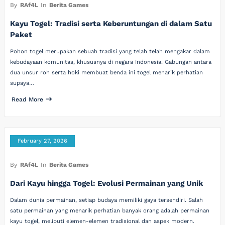
By
RAf4L
In
Berita Games
Kayu Togel: Tradisi serta Keberuntungan di dalam Satu
Paket
Pohon togel merupakan sebuah tradisi yang telah telah mengakar dalam
kebudayaan komunitas, khususnya di negara Indonesia. Gabungan antara
dua unsur roh serta hoki membuat benda ini togel menarik perhatian
supaya…
Read More
February 27, 2026
By
RAf4L
In
Berita Games
Dari Kayu hingga Togel: Evolusi Permainan yang Unik
Dalam dunia permainan, setiap budaya memiliki gaya tersendiri. Salah
satu permainan yang menarik perhatian banyak orang adalah permainan
kayu togel, meliputi elemen-elemen tradisional dan aspek modern.