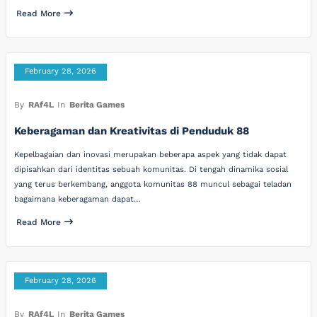
Read More
February 28, 2026
By
RAf4L
In
Berita Games
Keberagaman dan Kreativitas di Penduduk 88
Kepelbagaian dan inovasi merupakan beberapa aspek yang tidak dapat
dipisahkan dari identitas sebuah komunitas. Di tengah dinamika sosial
yang terus berkembang, anggota komunitas 88 muncul sebagai teladan
bagaimana keberagaman dapat…
Read More
February 28, 2026
By
RAf4L
In
Berita Games