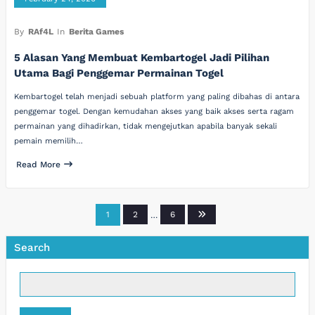
By
RAf4L
In
Berita Games
5 Alasan Yang Membuat Kembartogel Jadi Pilihan
Utama Bagi Penggemar Permainan Togel
Kembartogel telah menjadi sebuah platform yang paling dibahas di antara
penggemar togel. Dengan kemudahan akses yang baik akses serta ragam
permainan yang dihadirkan, tidak mengejutkan apabila banyak sekali
pemain memilih…
Read More
Posts
1
2
…
6
pagination
Search