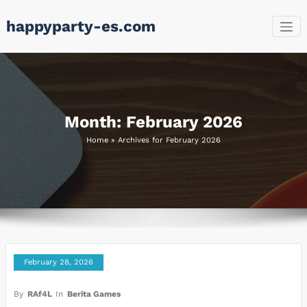
Skip
happyparty-es.com
to
content
Month:
February 2026
Home
»
Archives for February 2026
February 28, 2026
By
RAf4L
In
Berita Games