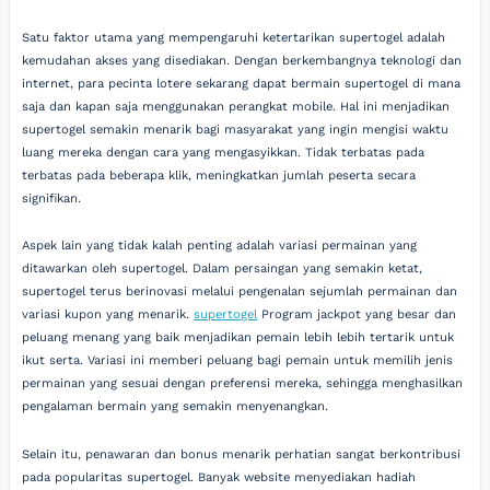
Satu faktor utama yang mempengaruhi ketertarikan supertogel adalah
kemudahan akses yang disediakan. Dengan berkembangnya teknologi dan
internet, para pecinta lotere sekarang dapat bermain supertogel di mana
saja dan kapan saja menggunakan perangkat mobile. Hal ini menjadikan
supertogel semakin menarik bagi masyarakat yang ingin mengisi waktu
luang mereka dengan cara yang mengasyikkan. Tidak terbatas pada
terbatas pada beberapa klik, meningkatkan jumlah peserta secara
signifikan.
Aspek lain yang tidak kalah penting adalah variasi permainan yang
ditawarkan oleh supertogel. Dalam persaingan yang semakin ketat,
supertogel terus berinovasi melalui pengenalan sejumlah permainan dan
variasi kupon yang menarik.
supertogel
Program jackpot yang besar dan
peluang menang yang baik menjadikan pemain lebih lebih tertarik untuk
ikut serta. Variasi ini memberi peluang bagi pemain untuk memilih jenis
permainan yang sesuai dengan preferensi mereka, sehingga menghasilkan
pengalaman bermain yang semakin menyenangkan.
Selain itu, penawaran dan bonus menarik perhatian sangat berkontribusi
pada popularitas supertogel. Banyak website menyediakan hadiah