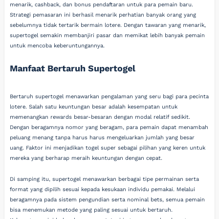
menarik, cashback, dan bonus pendaftaran untuk para pemain baru.
Strategi pemasaran ini berhasil menarik perhatian banyak orang yang
sebelumnya tidak tertarik bermain lotere. Dengan tawaran yang menarik,
supertogel semakin membanjiri pasar dan memikat lebih banyak pemain
untuk mencoba keberuntungannya.
Manfaat Bertaruh Supertogel
Bertaruh supertogel menawarkan pengalaman yang seru bagi para pecinta
lotere. Salah satu keuntungan besar adalah kesempatan untuk
memenangkan rewards besar-besaran dengan modal relatif sedikit.
Dengan beragamnya nomor yang beragam, para pemain dapat menambah
peluang menang tanpa harus harus mengeluarkan jumlah yang besar
uang. Faktor ini menjadikan togel super sebagai pilihan yang keren untuk
mereka yang berharap meraih keuntungan dengan cepat.
Di samping itu, supertogel menawarkan berbagai tipe permainan serta
format yang dipilih sesuai kepada kesukaan individu pemakai. Melalui
beragamnya pada sistem pengundian serta nominal bets, semua pemain
bisa menemukan metode yang paling sesuai untuk bertaruh.