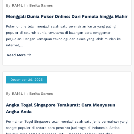
By
RAf4L
In
Berita Games
Menggali Dunia Poker Online: Dari Pemula hingga Mahir
Poker online telah menjadi salah satu permainan kartu yang paling
populer di seluruh dunia, terutama di kalangan para penggemar
perjudian. Dengan kemajuan teknologi dan akses yang lebih mudah ke
internet,…
Read More
December 29, 2025
By
RAf4L
In
Berita Games
Angka Togel Singapore Terakurat: Cara Menyusun
Angka Anda
Permainan Togel Singapore telah menjadi salah satu jenis permainan yang
sangat populer di antara para pencinta judi togel di Indonesia. Setiap