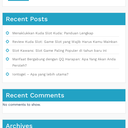
Recent Posts
Menaklukkan Kuda Slot Kuda: Panduan Lengkap
Review Kuda Slot: Game Slot yang Wajib Harus Kamu Mainkan
Slot Kawans: Slot Game Paling Populer di tahun baru ini
Manfaat Bergabung dengan QQ Harapan: Apa Yang Akan Anda
Peroleh?
Iontogel – Apa yang lebih utama?
Recent Comments
No comments to show.
Archives