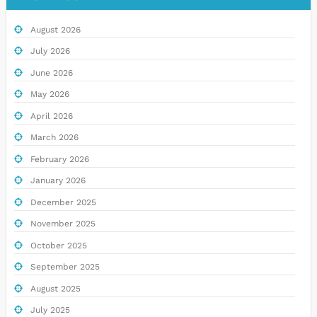
August 2026
July 2026
June 2026
May 2026
April 2026
March 2026
February 2026
January 2026
December 2025
November 2025
October 2025
September 2025
August 2025
July 2025