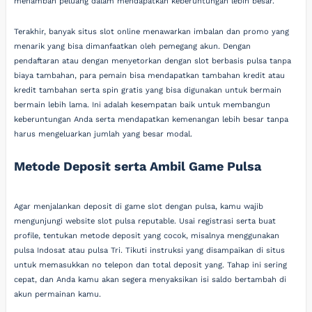
menambah peluang dalam mendapatkan keberuntungan lebih besar.
Terakhir, banyak situs slot online menawarkan imbalan dan promo yang
menarik yang bisa dimanfaatkan oleh pemegang akun. Dengan
pendaftaran atau dengan menyetorkan dengan slot berbasis pulsa tanpa
biaya tambahan, para pemain bisa mendapatkan tambahan kredit atau
kredit tambahan serta spin gratis yang bisa digunakan untuk bermain
bermain lebih lama. Ini adalah kesempatan baik untuk membangun
keberuntungan Anda serta mendapatkan kemenangan lebih besar tanpa
harus mengeluarkan jumlah yang besar modal.
Metode Deposit serta Ambil Game Pulsa
Agar menjalankan deposit di game slot dengan pulsa, kamu wajib
mengunjungi website slot pulsa reputable. Usai registrasi serta buat
profile, tentukan metode deposit yang cocok, misalnya menggunakan
pulsa Indosat atau pulsa Tri. Tikuti instruksi yang disampaikan di situs
untuk memasukkan no telepon dan total deposit yang. Tahap ini sering
cepat, dan Anda kamu akan segera menyaksikan isi saldo bertambah di
akun permainan kamu.