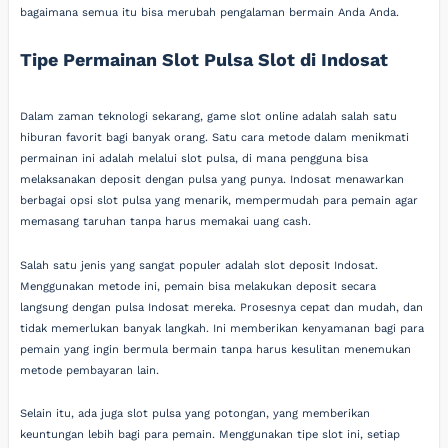
bagaimana semua itu bisa merubah pengalaman bermain Anda Anda.
Tipe Permainan Slot Pulsa Slot di Indosat
Dalam zaman teknologi sekarang, game slot online adalah salah satu
hiburan favorit bagi banyak orang. Satu cara metode dalam menikmati
permainan ini adalah melalui slot pulsa, di mana pengguna bisa
melaksanakan deposit dengan pulsa yang punya. Indosat menawarkan
berbagai opsi slot pulsa yang menarik, mempermudah para pemain agar
memasang taruhan tanpa harus memakai uang cash.
Salah satu jenis yang sangat populer adalah slot deposit Indosat.
Menggunakan metode ini, pemain bisa melakukan deposit secara
langsung dengan pulsa Indosat mereka. Prosesnya cepat dan mudah, dan
tidak memerlukan banyak langkah. Ini memberikan kenyamanan bagi para
pemain yang ingin bermula bermain tanpa harus kesulitan menemukan
metode pembayaran lain.
Selain itu, ada juga slot pulsa yang potongan, yang memberikan
keuntungan lebih bagi para pemain. Menggunakan tipe slot ini, setiap