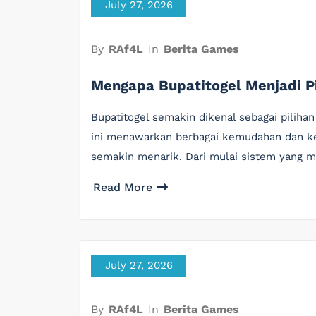
July 27, 2026
By
RAf4L
In
Berita Games
Mengapa Bupatitogel Menjadi P
Bupatitogel semakin dikenal sebagai pilihan
ini menawarkan berbagai kemudahan dan 
semakin menarik. Dari mulai sistem yang
Read More
July 27, 2026
By
RAf4L
In
Berita Games