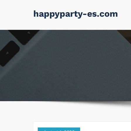
Skip
happyparty-es.com
to
content