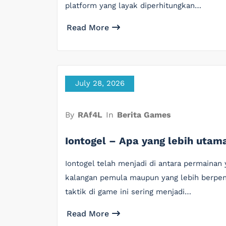
platform yang layak diperhitungkan…
Read More
July 28, 2026
By
RAf4L
In
Berita Games
Iontogel – Apa yang lebih utam
Iontogel telah menjadi di antara permainan
kalangan pemula maupun yang lebih berpe
taktik di game ini sering menjadi…
Read More