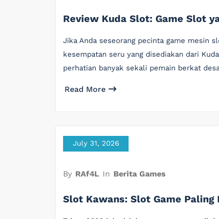
Review Kuda Slot: Game Slot y
Jika Anda seseorang pecinta game mesin sl
kesempatan seru yang disediakan dari Kud
perhatian banyak sekali pemain berkat des
Read More
July 31, 2026
By
RAf4L
In
Berita Games
Slot Kawans: Slot Game Paling P