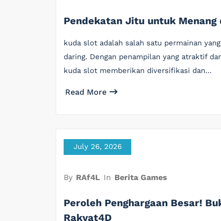
Pendekatan Jitu untuk Menang 
kuda slot adalah salah satu permainan yan
daring. Dengan penampilan yang atraktif 
kuda slot memberikan diversifikasi dan…
Read More
July 26, 2026
By
RAf4L
In
Berita Games
Peroleh Penghargaan Besar! Buk
Rakyat4D