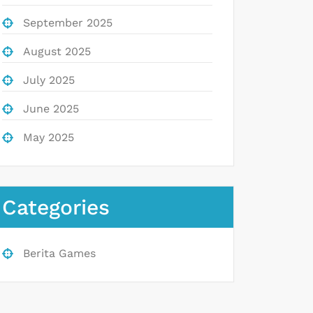
September 2025
August 2025
July 2025
June 2025
May 2025
Categories
Berita Games