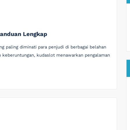
Panduan Lengkap
g paling diminati para penjudi di berbagai belahan
dan keberuntungan, kudaslot menawarkan pengalaman