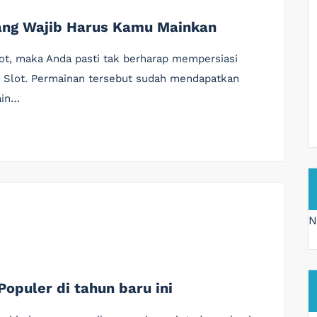
ang Wajib Harus Kamu Mainkan
ot, maka Anda pasti tak berharap mempersiasi
a Slot. Permainan tersebut sudah mendapatkan
ain…
N
opuler di tahun baru ini