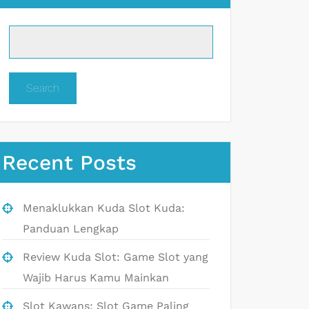
Search
Recent Posts
Menaklukkan Kuda Slot Kuda:
Panduan Lengkap
Review Kuda Slot: Game Slot yang
Wajib Harus Kamu Mainkan
Slot Kawans: Slot Game Paling