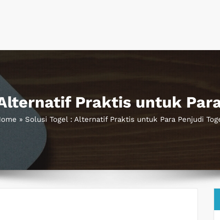
 Alternatif Praktis untuk Par
Home
»
Solusi Togel : Alternatif Praktis untuk Para Penjudi Tog