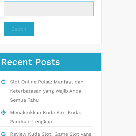
Search
Recent Posts
Slot Online Pulsa: Manfaat dan
Keterbatasan yang Wajib Anda
Semua Tahu
Menaklukkan Kuda Slot Kuda:
Panduan Lengkap
Review Kuda Slot: Game Slot yang