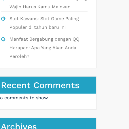
Wajib Harus Kamu Mainkan
Slot Kawans: Slot Game Paling
Populer di tahun baru ini
Manfaat Bergabung dengan QQ
Harapan: Apa Yang Akan Anda
Peroleh?
Recent Comments
o comments to show.
Archives