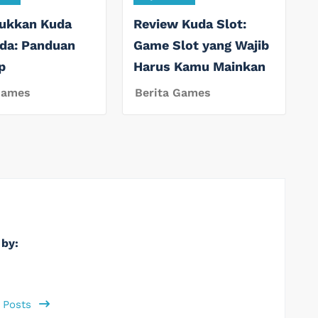
ukkan Kuda
Review Kuda Slot:
uda: Panduan
Game Slot yang Wajib
p
Harus Kamu Mainkan
Games
Berita Games
 by:
l Posts