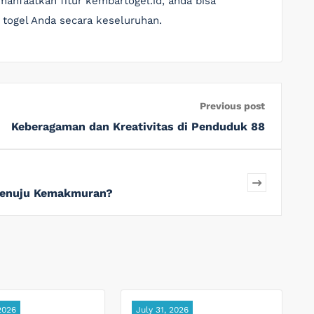
nfaatkan fitur kembartogel.id, anda bisa
togel Anda secara keseluruhan.
Previous post
Keberagaman dan Kreativitas di Penduduk 88
Menuju Kemakmuran?
2026
July 31, 2026