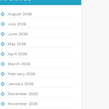
August 2026
July 2026
June 2026
May 2026
April 2026
March 2026
February 2026
January 2026
December 2025
November 2025