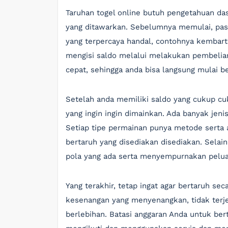
Taruhan togel online butuh pengetahuan das
yang ditawarkan. Sebelumnya memulai, pasti
yang terpercaya handal, contohnya kembart
mengisi saldo melalui melakukan pembelian 
cepat, sehingga anda bisa langsung mulai b
Setelah anda memiliki saldo yang cukup cu
yang ingin ingin dimainkan. Ada banyak jen
Setiap tipe permainan punya metode serta a
bertaruh yang disediakan disediakan. Selain
pola yang ada serta menyempurnakan pelu
Yang terakhir, tetap ingat agar bertaruh se
kesenangan yang menyenangkan, tidak terj
berlebihan. Batasi anggaran Anda untuk be