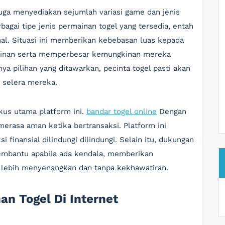
juga menyediakan sejumlah variasi game dan jenis
bagai tipe jenis permainan togel yang tersedia, entah
onal. Situasi ini memberikan kebebasan luas kepada
mainan serta memperbesar kemungkinan mereka
 pilihan yang ditawarkan, pecinta togel pasti akan
selera mereka.
us utama platform ini.
bandar togel online
Dengan
erasa aman ketika bertransaksi. Platform ini
 finansial dilindungi dilindungi. Selain itu, dukungan
membantu apabila ada kendala, memberikan
 lebih menyenangkan dan tanpa kekhawatiran.
n Togel Di Internet