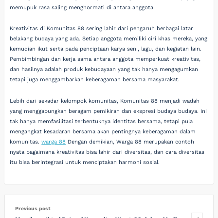
memupuk rasa saling menghormati di antara anggota.
Kreativitas di Komunitas 88 sering lahir dari pengaruh berbagai latar
belakang budaya yang ada. Setiap anggota memiliki ciri khas mereka, yang
kemudian ikut serta pada penciptaan karya seni, lagu, dan kegiatan lain.
Pembimbingan dan kerja sama antara anggota memperkuat kreativitas,
dan hasilnya adalah produk kebudayaan yang tak hanya mengagumkan
tetapi juga menggambarkan keberagaman bersama masyarakat.
Lebih dari sekadar kelompok komunitas, Komunitas 88 menjadi wadah
yang menggabungkan beragam pemikiran dan ekspresi budaya budaya. Ini
tak hanya memfasilitasi terbentuknya identitas bersama, tetapi pula
mengangkat kesadaran bersama akan pentingnya keberagaman dalam
komunitas.
warga 88
Dengan demikian, Warga 88 merupakan contoh
nyata bagaimana kreativitas bisa lahir dari diversitas, dan cara diversitas
itu bisa berintegrasi untuk menciptakan harmoni sosial.
Previous post