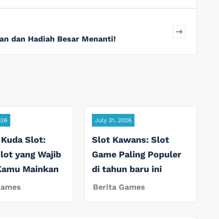
an dan Hadiah Besar Menanti!
026
July 31, 2026
Kuda Slot:
Slot Kawans: Slot
lot yang Wajib
Game Paling Populer
Kamu Mainkan
di tahun baru ini
Games
Berita Games