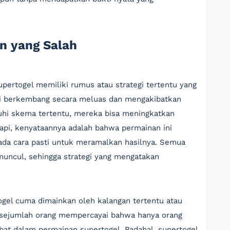
n yang Salah
ertogel memiliki rumus atau strategi tertentu yang
ni berkembang secara meluas dan mengakibatkan
i skema tertentu, mereka bisa meningkatkan
tapi, kenyataannya adalah bahwa permainan ini
ada cara pasti untuk meramalkan hasilnya. Semua
muncul, sehingga strategi yang mengatakan
ogel cuma dimainkan oleh kalangan tertentu atau
Bersejumlah orang mempercayai bahwa hanya orang
bat dalam permainan supertogel. Padahal, supertogel