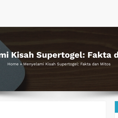
i Kisah Supertogel: Fakta 
Home
»
Menyelami Kisah Supertogel: Fakta dan Mitos