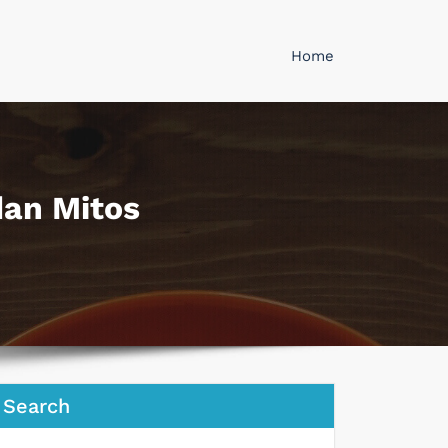
Home
dan Mitos
Search