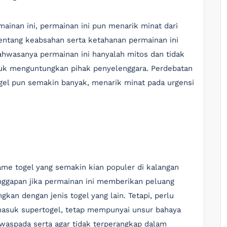
mainan ini, permainan ini pun menarik minat dari
entang keabsahan serta ketahanan permainan ini
ahwasanya permainan ini hanyalah mitos dan tidak
tuk menguntungkan pihak penyelenggara. Perdebatan
ogel pun semakin banyak, menarik minat pada urgensi
me togel yang semakin kian populer di kalangan
ggapan jika permainan ini memberikan peluang
kan dengan jenis togel yang lain. Tetapi, perlu
rmasuk supertogel, tetap mempunyai unsur bahaya
u waspada serta agar tidak terperangkap dalam