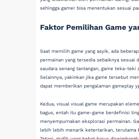
sehingga gamer bisa menentukan sesuai p
Faktor Pemilihan Game ya
Saat memilih game yang asyik, ada beberapa
permainan yang tersedia sebaiknya sesuai da
saudara senang tantangan, game teka-teki a
Selainnya, yakinkan jika game tersebut me
dapat memberikan pengalaman gameplay 
Kedua, visual visual game merupakan elem
bagus, entah itu game-game berdefinisi ting
menyempurnakan eksplorasi permainan. Gam
lebih lebih menarik ketertarikan, terutama
Tetapi, grafik yang hebat harus diseimbangk