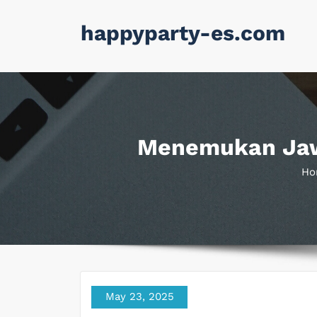
Skip
happyparty-es.com
to
content
Menemukan Jaw
Ho
May 23, 2025