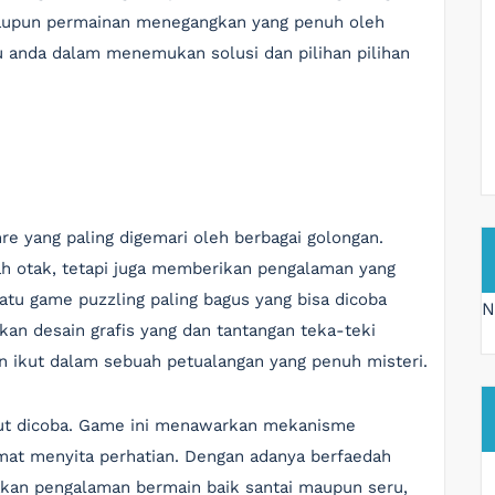
taupun permainan menegangkan yang penuh oleh
ntu anda dalam menemukan solusi dan pilihan pilihan
re yang paling digemari oleh berbagai golongan.
ah otak, tetapi juga memberikan pengalaman yang
tu game puzzling paling bagus yang bisa dicoba
N
kan desain grafis yang dan tantangan teka-teki
 ikut dalam sebuah petualangan yang penuh misteri.
atut dicoba. Game ini menawarkan mekanisme
at menyita perhatian. Dengan adanya berfaedah
akan pengalaman bermain baik santai maupun seru,