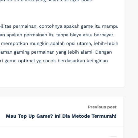
ibilitas permainan, contohnya apakah game itu mampu
dan apakah permainan itu tanpa biaya atau berbayar.
 merepotkan mungkin adalah opsi utama, lebih-lebih
laman gaming permainan yang lebih alami. Dengan
ri game optimal yg cocok berdasarkan keinginan
Previous post
Mau Top Up Game? Ini Dia Metode Termurah!