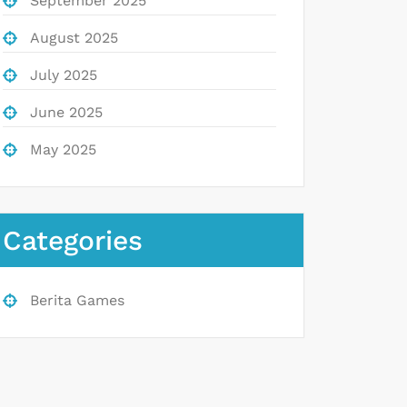
September 2025
August 2025
July 2025
June 2025
May 2025
Categories
Berita Games