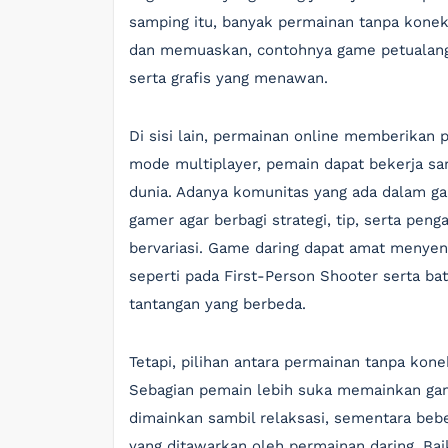
samping itu, banyak permainan tanpa kon
dan memuaskan, contohnya game petualang
serta grafis yang menawan.
Di sisi lain, permainan online memberikan p
mode multiplayer, pemain dapat bekerja sa
dunia. Adanya komunitas yang ada dalam 
gamer agar berbagi strategi, tip, serta pe
bervariasi. Game daring dapat amat menye
seperti pada First-Person Shooter serta bat
tantangan yang berbeda.
Tetapi, pilihan antara permainan tanpa konek
Sebagian pemain lebih suka memainkan gam
dimainkan sambil relaksasi, sementara beb
yang ditawarkan oleh permainan daring. Ba