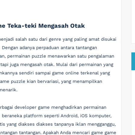
 Teka-teki Mengasah Otak
jadi salah satu dari genre yang paling amat disukai
. Dengan adanya perpaduan antara tantangan
ngan, permainan puzzle menawarkan satu pengalaman
api juga mengasah otak. Mulai dari permainan yang
inkannya sendiri sampai game online terkenal yang
ame puzzle kian bervariasi, yang menampilkan
menarik.
berbagai developer game menghadirkan permainan
 di beraneka platform seperti Android, iOS komputer,
tis yang diakses diakses tanpanya iklan mengganggu,
ntangan tantangan. Apakah Anda mencari game game