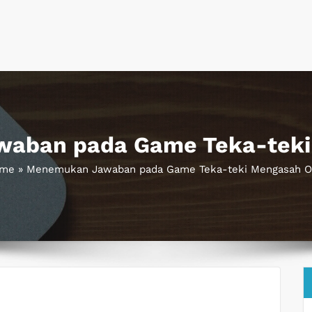
aban pada Game Teka-teki
me
»
Menemukan Jawaban pada Game Teka-teki Mengasah O