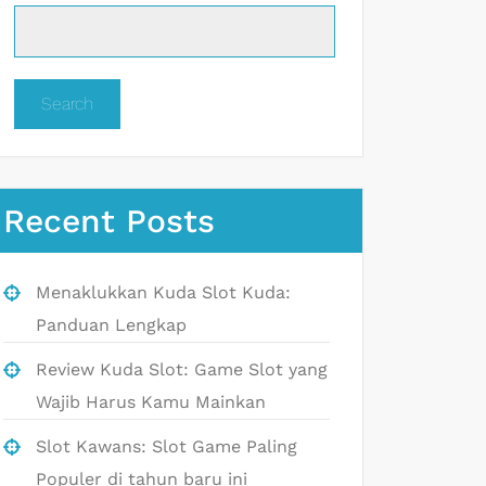
Search
Recent Posts
Menaklukkan Kuda Slot Kuda:
Panduan Lengkap
Review Kuda Slot: Game Slot yang
Wajib Harus Kamu Mainkan
Slot Kawans: Slot Game Paling
Populer di tahun baru ini