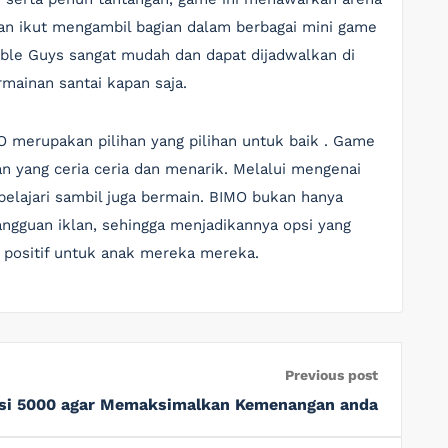
an ikut mengambil bagian dalam berbagai mini game
mble Guys sangat mudah dan dapat dijadwalkan di
rmainan santai kapan saja.
 merupakan pilihan yang pilihan untuk baik . Game
an yang ceria ceria dan menarik. Melalui mengenai
elajari sambil juga bermain. BIMO bukan hanya
ngguan iklan, sehingga menjadikannya opsi yang
 positif untuk anak mereka mereka.
Previous post
si 5000 agar Memaksimalkan Kemenangan anda