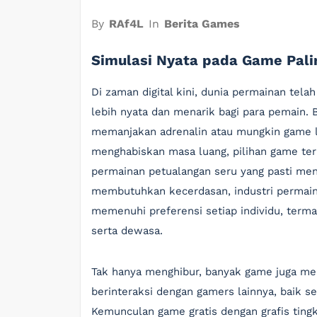
By
RAf4L
In
Berita Games
Simulasi Nyata pada Game Pali
Di zaman digital kini, dunia permainan te
lebih nyata dan menarik bagi para pemain.
memanjakan adrenalin atau mungkin game l
menghabiskan masa luang, pilihan game terbai
permainan petualangan seru yang pasti men
membutuhkan kecerdasan, industri permai
memenuhi preferensi setiap individu, terma
serta dewasa.
Tak hanya menghibur, banyak game juga m
berinteraksi dengan gamers lainnya, baik se
Kemunculan game gratis dengan grafis ting