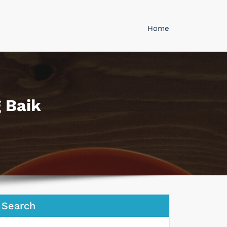
Home
 Baik
Search