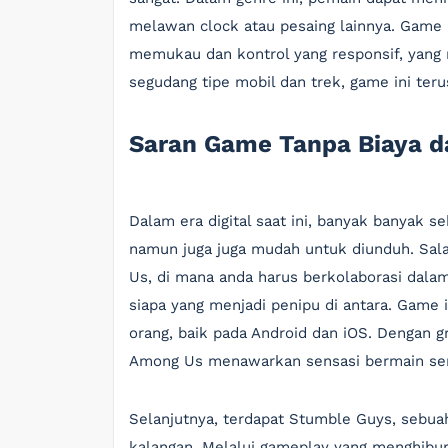
melawan clock atau pesaing lainnya. Game
memukau dan kontrol yang responsif, yang
segudang tipe mobil dan trek, game ini ter
Saran Game Tanpa Biaya 
Dalam era digital saat ini, banyak banyak s
namun juga juga mudah untuk diunduh. Sala
Us, di mana anda harus berkolaborasi dala
siapa yang menjadi penipu di antara. Game i
orang, baik pada Android dan iOS. Dengan g
Among Us menawarkan sensasi bermain seru
Selanjutnya, terdapat Stumble Guys, sebua
kalangan. Melalui gameplay yang menghibu