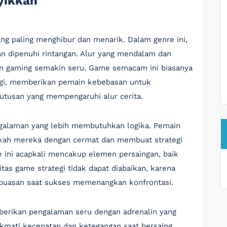
yikkan
ng paling menghibur dan menarik. Dalam genre ini,
an dipenuhi rintangan. Alur yang mendalam dan
n gaming semakin seru. Game semacam ini biasanya
gi, memberikan pemain kebebasan untuk
tusan yang mempengaruhi alur cerita.
engalaman yang lebih membutuhkan logika. Pemain
gkah mereka dengan cermat dan membuat strategi
ini acapkali mencakup elemen persaingan, baik
tas game strategi tidak dapat diabaikan, karena
puasan saat sukses memenangkan konfrontasi.
berikan pengalaman seru dengan adrenalin yang
ikmati kecepatan dan ketegangan saat bersaing