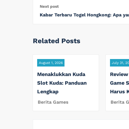
Next post
Kabar Terbaru Togel Hongkong: Apa ya
Related Posts
August 1, 2026
July 31, 2
Menaklukkan Kuda
Review 
Slot Kuda: Panduan
Game S
Lengkap
Harus 
Berita Games
Berita 