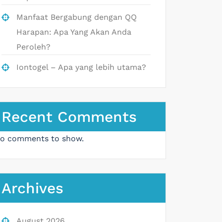
Manfaat Bergabung dengan QQ
Harapan: Apa Yang Akan Anda
Peroleh?
Iontogel – Apa yang lebih utama?
Recent Comments
o comments to show.
Archives
August 2026