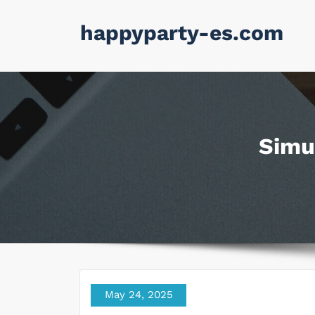
Skip
happyparty-es.com
to
content
Simu
May 24, 2025