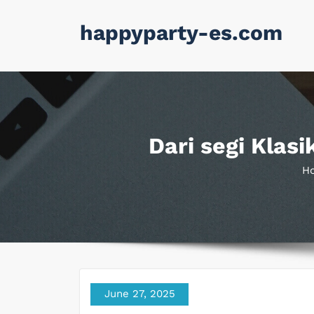
Skip
happyparty-es.com
to
content
Dari segi Klasi
H
June 27, 2025