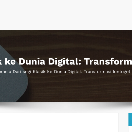
k ke Dunia Digital: Transform
ome
»
Dari segi Klasik ke Dunia Digital: Transformasi Iontogel 