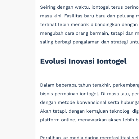
Seiring dengan waktu, iontogel terus beri
masa kini. Fasilitas baru baru dan peluan
terlihat lebih menarik dibandingkan dengan e
mengubah cara orang bermain, tetapi dan m
saling berbagi pengalaman dan strategi untu
Evolusi Inovasi Iontogel
Dalam beberapa tahun terakhir, perkemba
bisnis permainan iontogel. Di masa lalu, per
dengan metode konvensional serta hubunga
Akan tetapi, dengan kemajuan teknologi dig
platform online, menawarkan akses lebih be
Peralihan ke media daring memfasilitasi se