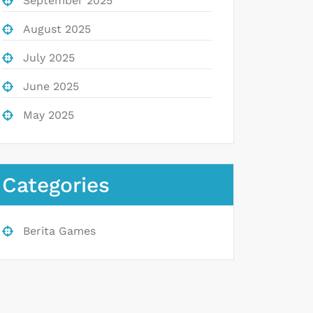
September 2025
August 2025
July 2025
June 2025
May 2025
Categories
Berita Games