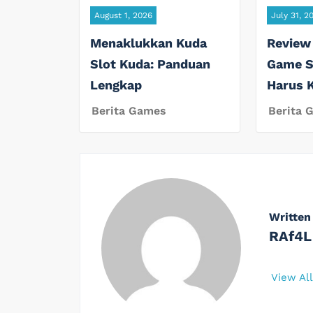
August 1, 2026
July 31, 2
Menaklukkan Kuda
Review 
Slot Kuda: Panduan
Game S
Lengkap
Harus 
Berita Games
Berita 
Written
RAf4L
View Al