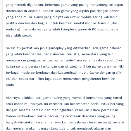
yang hendak digunakan. Beberapa game yang paling menyenangkan dapat
ditemukan di Android. Kepastikan game yang dipilih pas dengan device
yang Anda miliki. Game yang diciptakan untuk mobile sering kali lebih
praktis diakses dan bagus untuk bermain sambil mobile. Namun, jika
Anda ingin pengalaman yang lebih kompleks, game di PC atau console
bisa lebih cocok.
Selain itu perhatikan jenis gameplay yang ditawarkan. Ada game balapan
yang lebih berorientasi pada simulasi realistis, sementara yang lain
menawarkan pengalaman permainan sederhana yang fun dan cepat. Jika
kalian senang dengan tantangan dan strategi, pilihlah game yang memiliki
berbagai mode perlombaan dan kustomisasi mobil. Game dengan grafik
HD dan bebas dari iklan juga dapat menambah pengalaman bermain
Anda.
Akhirnya, silahkan cari game racing yang memiliki komunitas yang ramai
atau mode multiplayer. Ini memberikan kesempatan Anda untuk bersaing
dengan sesama pemain dan meningkatkan keseruan dalam permainan.
Game-perlombaan online cenderung termasuk di antara yang paling
banyak dimainkan karena menawarkan pengalaman bermain yang menarik
dan menyenangkan. Jangan lupa juga untuk mengecek ulasan dan