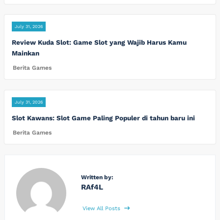
July 31, 2026
Review Kuda Slot: Game Slot yang Wajib Harus Kamu
Mainkan
Berita Games
July 31, 2026
Slot Kawans: Slot Game Paling Populer di tahun baru ini
Berita Games
Written by:
RAf4L
View All Posts