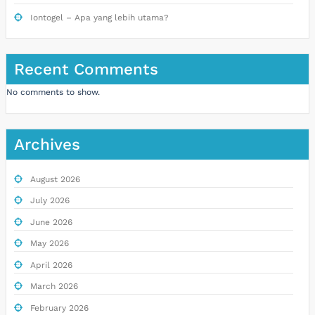
Iontogel – Apa yang lebih utama?
Recent Comments
No comments to show.
Archives
August 2026
July 2026
June 2026
May 2026
April 2026
March 2026
February 2026