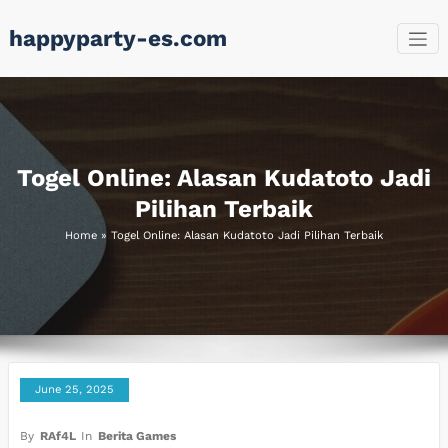
Skip
happyparty-es.com
to
content
Togel Online: Alasan Kudatoto Jadi
Pilihan Terbaik
Home
»
Togel Online: Alasan Kudatoto Jadi Pilihan Terbaik
June 25, 2025
By
RAf4L
In
Berita Games