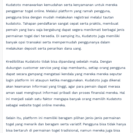
Kudatoto menawarkan kemudahan serta kenyamanan untuk mereka
penggemar togel online. Melalui platform yang ramah pengguna,
pengguna bisa dengan mudah melakukan registrasi melalui tautan
kudatoto. Tahapan pendaftaran sangat cepat serta praktis, membuat
pemain yang baru saja bergabung dapat segera menikmati berbagai jenis
permainan togel dari tersedia. Di samping itu, Kudatoto juga memiliki
banyak opsi transaksi serta mempermudah penggunanya dalam
melakukan deposit serta penarikan dana uang.
Kredibilitas Kudatoto tidak bisa dipandang sebelah mata. Dengan
dukungan customer service yang siap membantu, setiap orang pengguna
dapat secara gampang mengatasi kendala yang mereka mereka seputar
login platform ini ataupun ketika menggunakan. Kudatoto juga dikenal
akan keamanan informasi yang tinggi, agar para pemain dapat merasa
aman saat menginput informasi pribadi dan proses finansial mereka. Hal
ini menjadi salah satu faktor mengapa banyak orang memilih Kudatoto
sebagai website togel online mereka.
Selain itu, platform ini memiliki beragam pilihan jenis-jenis permainan
togel yang menarik dan beragam serta variatif. Pengguna bisa tidak hanya
bisa bertaruh di permainan togel tradisional, namun mereka juga bisa