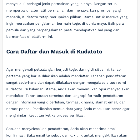
menyelidiki berbagai jenis permainan yang lainnya. Dengan terus
memperbarui alternatif permainan dan menawarkan promosi yang
menarik, Kudatoto tetap merupakan pilihan utama untuk mereka yang
ingin merasakan pengalaman bermain togel di dunia maya. Baik para
pemula dan yang berpengalaman pasti mendapatkan hal yang dan
bermanfaat di platform ini.
Cara Daftar dan Masuk di Kudatoto
Agar mengawali petualangan berjudi togel daring di situs ini, tahap
pertama yang harus dilakukan adalah mendaftar. Tahapan pendaftaran
sangat sederhana dan dapat dilakukan dengan mengakses situs resmi
Kudatoto. Di halaman utama, Anda akan menemukan opsi menyediakan
mendaftar. Tekan tautan tersebut dan lengkapi formulir pendaftaran
dengan informasi yang diperlukan, termasuk nama, alamat email, dan
nomor ponsel. Pastikanlah semua data yang Anda masukkan benar agar
menghindari kesulitan ketika proses verifikasi.
Sesudah menyelesaikan pendaftaran, Anda akan menerima email
konfirmasi. Buka email tersebut dan klik link untuk mengaktifkan akun