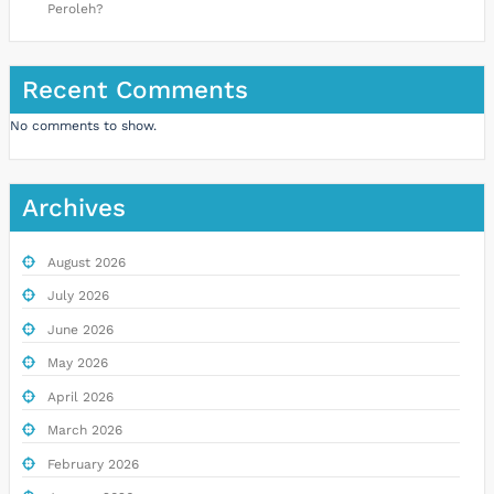
Peroleh?
Recent Comments
No comments to show.
Archives
August 2026
July 2026
June 2026
May 2026
April 2026
March 2026
February 2026