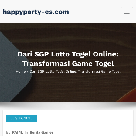
Skip
happyparty-es.com
to
content
Dari SGP Lotto Togel Online:
Transformasi Game Togel
Home
»
Dari SGP Lotto Togel Online: Transformasi Game Togel
July 16, 2025
By
RAf4L
In
Berita Games