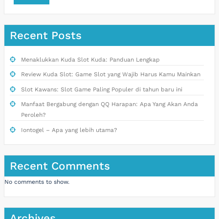
Recent Posts
Menaklukkan Kuda Slot Kuda: Panduan Lengkap
Review Kuda Slot: Game Slot yang Wajib Harus Kamu Mainkan
Slot Kawans: Slot Game Paling Populer di tahun baru ini
Manfaat Bergabung dengan QQ Harapan: Apa Yang Akan Anda
Peroleh?
Iontogel – Apa yang lebih utama?
Recent Comments
No comments to show.
Archives