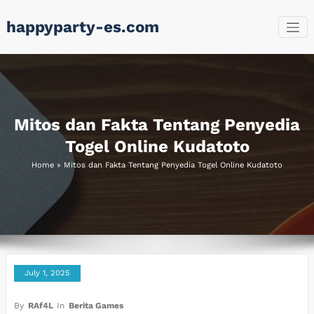
Skip
happyparty-es.com
to
content
Mitos dan Fakta Tentang Penyedia
Togel Online Kudatoto
Home
»
Mitos dan Fakta Tentang Penyedia Togel Online Kudatoto
July 1, 2025
By
RAf4L
In
Berita Games