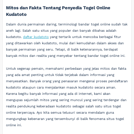
Mitos dan Fakta Tentang Penyedia Togel Online
Kudatoto
Dalam dunia permainan daring, terminologi bandar togel online sudah tak
aneh lagi. Salah satu situs yang populer dan banyak dibahas adalah
kudatoto.
daftar kudatoto
yang tertarik untuk mencoba berbagai fitur
yang ditawarkan oleh kudatoto, mulai dari kemudahan dalam akses dan
banyak permainan yang seru. Tetapi, di balik ketenarannya, terdapat
banyak mitos dan realita yang menyebar tentang bandar togel online ini.
Untuk segenap pemain, memahami perbedaan yang jelas mitos dan fakta
yang ada amat penting untuk tidak terjebak dalam informasi yang
menyesatkan. Banyak orang yang penasaran mengenai proses pendaftaran
kudatoto ataupun cara menjalankan masuk kudatoto secara aman.
Karena begitu banyak informasi yang ada di internet, kami akan
mengupas sejumlah mitos yang sering muncul yang sering terdengar dan
realita pendukung keberadaan kudatoto sebagai salah satu situs togel
online terpercaya. Ayo kita semua telusuri secara mendalam guna
mengungkap kebenaran yang tersembunyi di balik fenomena situs togel
online ini.