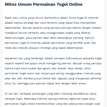
Mitos Umum Permainan Togel Online
Salah satu mitos yang umum berhembus dalam dunia togel di internet
adalah bahwa strategi dan cara tertentu yang dapat bisa memastikan
keberhasilan. Banyak peserta yang percaya percaya bahwa dengan melalui
mengikuti aturan tertentu atau menggunakan angka yang dikenal
keberuntungan, para pemain akan lebih peluangnya menang. Namun,
permainan togel di internet adalah permainan yang bersifat acak, dan
tidak ada metode ataupun strategi yang dapat keberhasilan.
Keyakinan lain yang terdengar adalah persepsi bahwasanya penyedia togel
seperti seperti berupaya untuk menggiring pemain. Banyak orang percaya
bahwa hasil lotre sudah diprogram dan diubah. Akan tetapi, situs
permainan togel resmi dan terpercaya sering menggunakan metode yang
jelas dan adil. Mereka punya lisensi dan regulasi yang mengawasi aktivitas
situs itu, sehingga para pemain dapat ikut dengan lebih aman.
Di sisi lain, terdapat pandangan yang keliru tentang pendaftaran serta
tahapan login. Beberapa individu percaya bahwa registrasi pada situs
permainan togel online membutuhkan uang dan adanya kecurangan saat