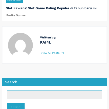
July 31, 2026
Slot Kawans: Slot Game Paling Populer di tahun baru ini
Berita Games
Written by:
RAf4L
View All Posts
Search
Search