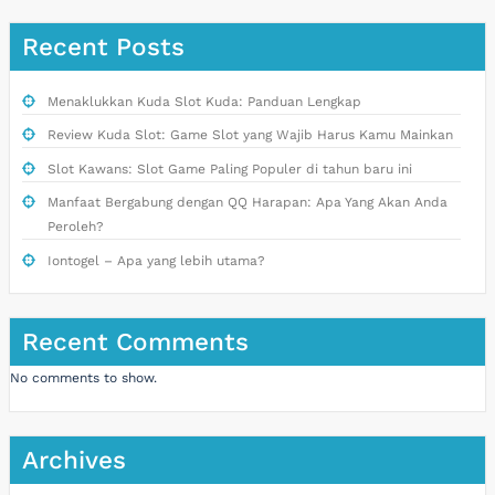
Recent Posts
Menaklukkan Kuda Slot Kuda: Panduan Lengkap
Review Kuda Slot: Game Slot yang Wajib Harus Kamu Mainkan
Slot Kawans: Slot Game Paling Populer di tahun baru ini
Manfaat Bergabung dengan QQ Harapan: Apa Yang Akan Anda
Peroleh?
Iontogel – Apa yang lebih utama?
Recent Comments
No comments to show.
Archives