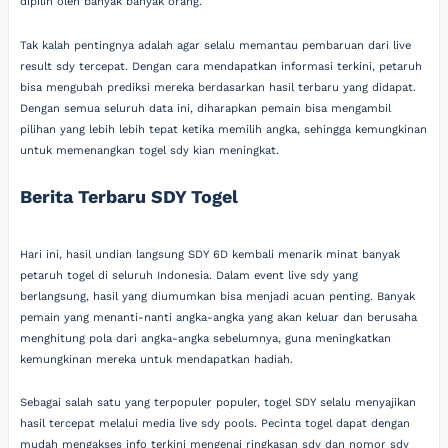
dipilih oleh banyak banyak orang.
Tak kalah pentingnya adalah agar selalu memantau pembaruan dari live
result sdy tercepat. Dengan cara mendapatkan informasi terkini, petaruh
bisa mengubah prediksi mereka berdasarkan hasil terbaru yang didapat.
Dengan semua seluruh data ini, diharapkan pemain bisa mengambil
pilihan yang lebih lebih tepat ketika memilih angka, sehingga kemungkinan
untuk memenangkan togel sdy kian meningkat.
Berita Terbaru SDY Togel
Hari ini, hasil undian langsung SDY 6D kembali menarik minat banyak
petaruh togel di seluruh Indonesia. Dalam event live sdy yang
berlangsung, hasil yang diumumkan bisa menjadi acuan penting. Banyak
pemain yang menanti-nanti angka-angka yang akan keluar dan berusaha
menghitung pola dari angka-angka sebelumnya, guna meningkatkan
kemungkinan mereka untuk mendapatkan hadiah.
Sebagai salah satu yang terpopuler populer, togel SDY selalu menyajikan
hasil tercepat melalui media live sdy pools. Pecinta togel dapat dengan
mudah mengakses info terkini mengenai ringkasan sdy dan nomor sdy