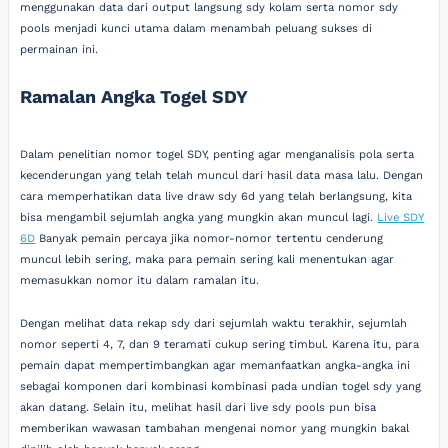
menggunakan data dari output langsung sdy kolam serta nomor sdy
pools menjadi kunci utama dalam menambah peluang sukses di
permainan ini.
Ramalan Angka Togel SDY
Dalam penelitian nomor togel SDY, penting agar menganalisis pola serta
kecenderungan yang telah telah muncul dari hasil data masa lalu. Dengan
cara memperhatikan data live draw sdy 6d yang telah berlangsung, kita
bisa mengambil sejumlah angka yang mungkin akan muncul lagi.
Live SDY
6D
Banyak pemain percaya jika nomor-nomor tertentu cenderung
muncul lebih sering, maka para pemain sering kali menentukan agar
memasukkan nomor itu dalam ramalan itu.
Dengan melihat data rekap sdy dari sejumlah waktu terakhir, sejumlah
nomor seperti 4, 7, dan 9 teramati cukup sering timbul. Karena itu, para
pemain dapat mempertimbangkan agar memanfaatkan angka-angka ini
sebagai komponen dari kombinasi kombinasi pada undian togel sdy yang
akan datang. Selain itu, melihat hasil dari live sdy pools pun bisa
memberikan wawasan tambahan mengenai nomor yang mungkin bakal