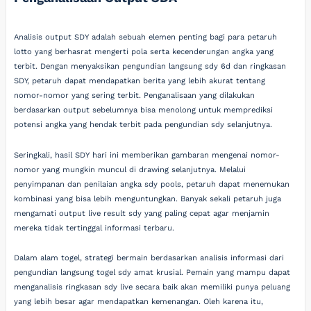
Analisis output SDY adalah sebuah elemen penting bagi para petaruh
lotto yang berhasrat mengerti pola serta kecenderungan angka yang
terbit. Dengan menyaksikan pengundian langsung sdy 6d dan ringkasan
SDY, petaruh dapat mendapatkan berita yang lebih akurat tentang
nomor-nomor yang sering terbit. Penganalisaan yang dilakukan
berdasarkan output sebelumnya bisa menolong untuk memprediksi
potensi angka yang hendak terbit pada pengundian sdy selanjutnya.
Seringkali, hasil SDY hari ini memberikan gambaran mengenai nomor-
nomor yang mungkin muncul di drawing selanjutnya. Melalui
penyimpanan dan penilaian angka sdy pools, petaruh dapat menemukan
kombinasi yang bisa lebih menguntungkan. Banyak sekali petaruh juga
mengamati output live result sdy yang paling cepat agar menjamin
mereka tidak tertinggal informasi terbaru.
Dalam alam togel, strategi bermain berdasarkan analisis informasi dari
pengundian langsung togel sdy amat krusial. Pemain yang mampu dapat
menganalisis ringkasan sdy live secara baik akan memiliki punya peluang
yang lebih besar agar mendapatkan kemenangan. Oleh karena itu,