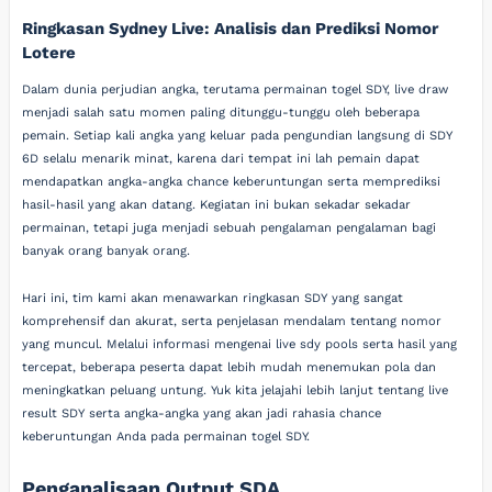
Ringkasan Sydney Live: Analisis dan Prediksi Nomor
Lotere
Dalam dunia perjudian angka, terutama permainan togel SDY, live draw
menjadi salah satu momen paling ditunggu-tunggu oleh beberapa
pemain. Setiap kali angka yang keluar pada pengundian langsung di SDY
6D selalu menarik minat, karena dari tempat ini lah pemain dapat
mendapatkan angka-angka chance keberuntungan serta memprediksi
hasil-hasil yang akan datang. Kegiatan ini bukan sekadar sekadar
permainan, tetapi juga menjadi sebuah pengalaman pengalaman bagi
banyak orang banyak orang.
Hari ini, tim kami akan menawarkan ringkasan SDY yang sangat
komprehensif dan akurat, serta penjelasan mendalam tentang nomor
yang muncul. Melalui informasi mengenai live sdy pools serta hasil yang
tercepat, beberapa peserta dapat lebih mudah menemukan pola dan
meningkatkan peluang untung. Yuk kita jelajahi lebih lanjut tentang live
result SDY serta angka-angka yang akan jadi rahasia chance
keberuntungan Anda pada permainan togel SDY.
Penganalisaan Output SDA