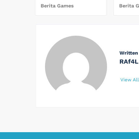
Berita Games
Berita 
Written
RAf4L
View Al