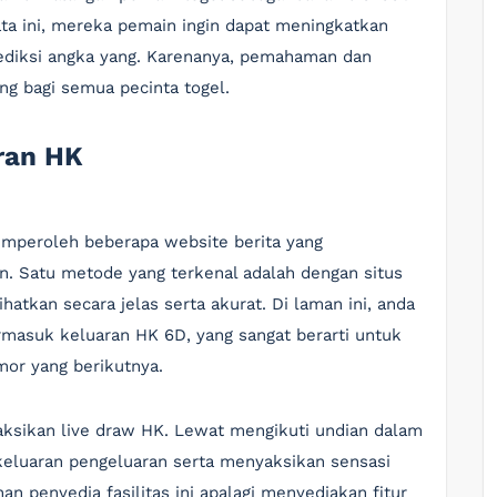
a ini, mereka pemain ingin dapat meningkatkan
ksi angka yang. Karenanya, pemahaman dan
ng bagi semua pecinta togel.
ran HK
emperoleh beberapa website berita yang
n. Satu metode yang terkenal adalah dengan situs
hatkan secara jelas serta akurat. Di laman ini, anda
masuk keluaran HK 6D, yang sangat berarti untuk
or yang berikutnya.
nyaksikan live draw HK. Lewat mengikuti undian dalam
keluaran pengeluaran serta menyaksikan sensasi
n penyedia fasilitas ini apalagi menyediakan fitur