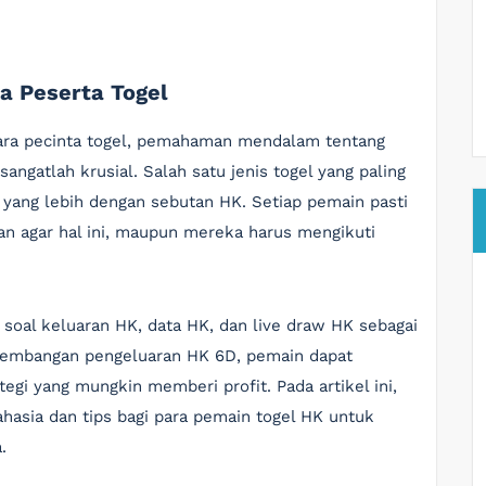
ua Peserta Togel
para pecinta togel, pemahaman mendalam tentang
angatlah krusial. Salah satu jenis togel yang paling
 yang lebih dengan sebutan HK. Setiap pemain pasti
an agar hal ini, maupun mereka harus mengikuti
soal keluaran HK, data HK, dan live draw HK sebagai
kembangan pengeluaran HK 6D, pemain dapat
gi yang mungkin memberi profit. Pada artikel ini,
ahasia dan tips bagi para pemain togel HK untuk
.