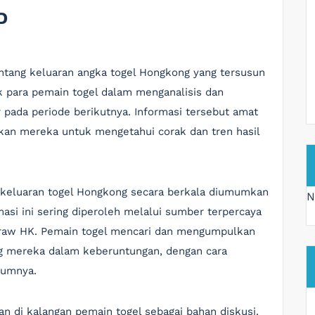
D
ntang keluaran angka togel Hongkong yang tersusun
uk para pemain togel dalam menganalisis dan
pada periode berikutnya. Informasi tersebut amat
nkan mereka untuk mengetahui corak dan tren hasil
u keluaran togel Hongkong secara berkala diumumkan
N
masi ini sering diperoleh melalui sumber terpercaya
 draw HK. Pemain togel mencari dan mengumpulkan
g mereka dalam keberuntungan, dengan cara
lumnya.
an di kalangan pemain togel sebagai bahan diskusi.