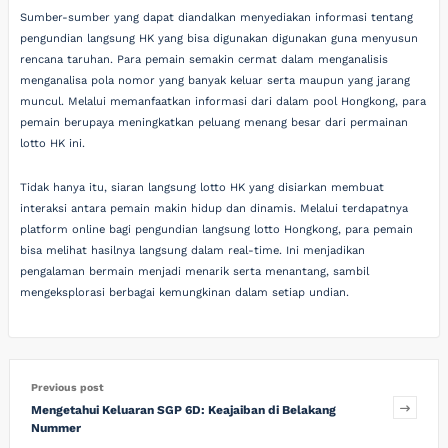
Sumber-sumber yang dapat diandalkan menyediakan informasi tentang
pengundian langsung HK yang bisa digunakan digunakan guna menyusun
rencana taruhan. Para pemain semakin cermat dalam menganalisis
menganalisa pola nomor yang banyak keluar serta maupun yang jarang
muncul. Melalui memanfaatkan informasi dari dalam pool Hongkong, para
pemain berupaya meningkatkan peluang menang besar dari permainan
lotto HK ini.
Tidak hanya itu, siaran langsung lotto HK yang disiarkan membuat
interaksi antara pemain makin hidup dan dinamis. Melalui terdapatnya
platform online bagi pengundian langsung lotto Hongkong, para pemain
bisa melihat hasilnya langsung dalam real-time. Ini menjadikan
pengalaman bermain menjadi menarik serta menantang, sambil
mengeksplorasi berbagai kemungkinan dalam setiap undian.
Previous post
Mengetahui Keluaran SGP 6D: Keajaiban di Belakang
Nummer