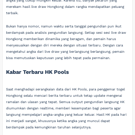
angka yang cukup mungkin keluar. Karena itu, banyak petaruh yang
merekam hasil live draw Hongkong dalam rangka mendapatkan peluang
terbaik.
Bukan hanya nomor, namun waktu serta tanggal pengundian pun ikut
berdampak pada analisis pengundian langsung. Setiap sesi sesi live draw
Hongkong memberikan dinamika yang beragam, dan pemain harus
menyesuaikan dengan diri mereka dengan situasi terbaru. Dengan cara
mengetahui angka dari live draw yang berlangsung berlangsung, pemain
bisa memutuskan keputusan yang lebih tepat pada permainan.
Kabar Terbaru HK Pools
Saat menghadapi serangkaian data dari HK Pools, para penggemar togel
Hongkong selalu mencari berita terbaru untuk tetap update mengenai
ramalan dan ulasan yang tepat. Semua output pengundian langsung HK
diumumkan dengan realtime, memberi kesempatan bagi peserta agar
langsung mempelajari angka-angka yang keluar keluar. Hasil HK pada hari
ini menjadi sangat, khususnya ketika angka yang muncul dapat
berdampak pada kemungkinan taruhan selanjutnya.