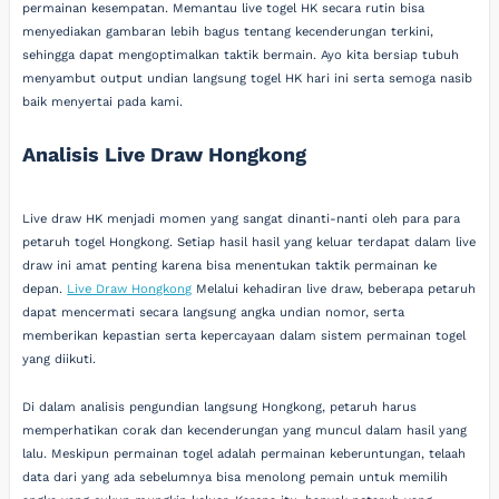
permainan kesempatan. Memantau live togel HK secara rutin bisa
menyediakan gambaran lebih bagus tentang kecenderungan terkini,
sehingga dapat mengoptimalkan taktik bermain. Ayo kita bersiap tubuh
menyambut output undian langsung togel HK hari ini serta semoga nasib
baik menyertai pada kami.
Analisis Live Draw Hongkong
Live draw HK menjadi momen yang sangat dinanti-nanti oleh para para
petaruh togel Hongkong. Setiap hasil hasil yang keluar terdapat dalam live
draw ini amat penting karena bisa menentukan taktik permainan ke
depan.
Live Draw Hongkong
Melalui kehadiran live draw, beberapa petaruh
dapat mencermati secara langsung angka undian nomor, serta
memberikan kepastian serta kepercayaan dalam sistem permainan togel
yang diikuti.
Di dalam analisis pengundian langsung Hongkong, petaruh harus
memperhatikan corak dan kecenderungan yang muncul dalam hasil yang
lalu. Meskipun permainan togel adalah permainan keberuntungan, telaah
data dari yang ada sebelumnya bisa menolong pemain untuk memilih