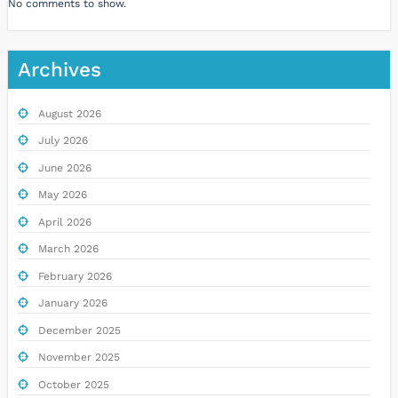
No comments to show.
Archives
August 2026
July 2026
June 2026
May 2026
April 2026
March 2026
February 2026
January 2026
December 2025
November 2025
October 2025