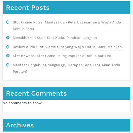
Recent Posts
Slot Online Pulsa: Manfaat dan Keterbatasan yang Wajib Anda
Semua Tahu
Menaklukkan Kuda Slot Kuda: Panduan Lengkap
Review Kuda Slot: Game Slot yang Wajib Harus Kamu Mainkan
Slot Kawans: Slot Game Paling Populer di tahun baru ini
Manfaat Bergabung dengan QQ Harapan: Apa Yang Akan Anda
Peroleh?
Recent Comments
No comments to show.
Archives