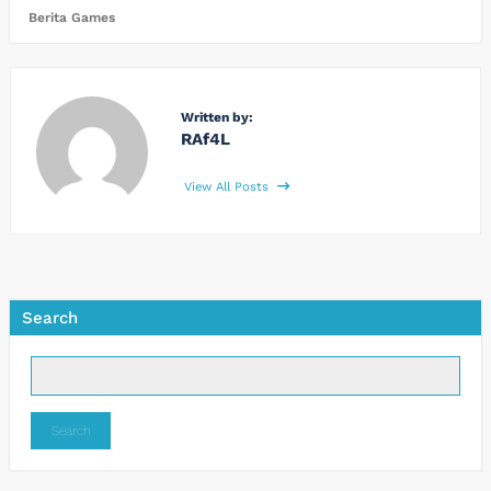
Berita Games
Written by:
RAf4L
View All Posts
Search
Search