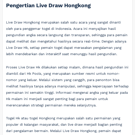
Pengertian Live Draw Hongkong
Live Draw Hongkong merupakan salah satu acara yang sangat dinanti
oleh para penggemar togel di Indonesia. Acara ini menyajikan hasil
pengundian angka secara langsung dan transparan, sehingga para pemain
dapat melihat dan mengetahui hasilnya secara real-time. Dengan adanya
Live Draw Hk, setiap pemain togel dapat merasakan pengalaman yang
lebih mendebarkan dan interaktif saat menunggu hasil pengundian.
Proses Live Draw Hk dilakukan setiap malam, dimana hasil pengundian ini
diambil dari Hk Pools, yang merupakan sumber resmi untuk nomor-
nomor yang keluar. Melalui sistem yang canggih, para penonton bisa
melihat hasilnya tanpa adanya manipulasi, sehingga kepercayaan terhadap
permainan ini semakin tinggi. Informasi mengenai angka yang keluar pada
Hk malam ini menjadi sangat penting bagi para pemain untuk
merencanakan strategi permainan mereka selanjutnya.
Togel Hk atau togel Hongkong merupakan salah satu permainan yang
populer di kalangan masyarakat, dan live draw menjadi bagian penting
dari pengalaman bermain. Melalui Live Draw Hongkong, pemain dapat