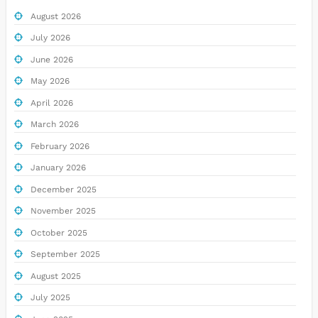
August 2026
July 2026
June 2026
May 2026
April 2026
March 2026
February 2026
January 2026
December 2025
November 2025
October 2025
September 2025
August 2025
July 2025