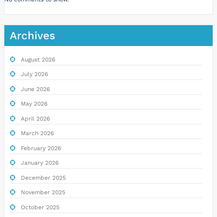
Archives
August 2026
July 2026
June 2026
May 2026
April 2026
March 2026
February 2026
January 2026
December 2025
November 2025
October 2025