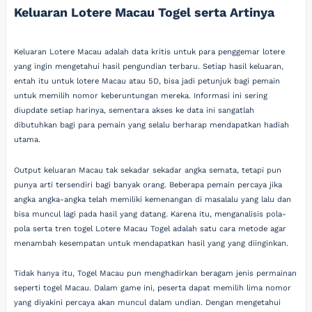
Keluaran Lotere Macau Togel serta Artinya
Keluaran Lotere Macau adalah data kritis untuk para penggemar lotere
yang ingin mengetahui hasil pengundian terbaru. Setiap hasil keluaran,
entah itu untuk lotere Macau atau 5D, bisa jadi petunjuk bagi pemain
untuk memilih nomor keberuntungan mereka. Informasi ini sering
diupdate setiap harinya, sementara akses ke data ini sangatlah
dibutuhkan bagi para pemain yang selalu berharap mendapatkan hadiah
utama.
Output keluaran Macau tak sekadar sekadar angka semata, tetapi pun
punya arti tersendiri bagi banyak orang. Beberapa pemain percaya jika
angka angka-angka telah memiliki kemenangan di masalalu yang lalu dan
bisa muncul lagi pada hasil yang datang. Karena itu, menganalisis pola-
pola serta tren togel Lotere Macau Togel adalah satu cara metode agar
menambah kesempatan untuk mendapatkan hasil yang yang diinginkan.
Tidak hanya itu, Togel Macau pun menghadirkan beragam jenis permainan
seperti togel Macau. Dalam game ini, peserta dapat memilih lima nomor
yang diyakini percaya akan muncul dalam undian. Dengan mengetahui