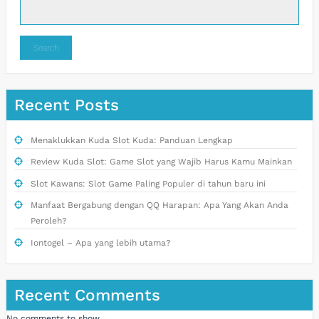
Search
Recent Posts
Menaklukkan Kuda Slot Kuda: Panduan Lengkap
Review Kuda Slot: Game Slot yang Wajib Harus Kamu Mainkan
Slot Kawans: Slot Game Paling Populer di tahun baru ini
Manfaat Bergabung dengan QQ Harapan: Apa Yang Akan Anda
Peroleh?
Iontogel – Apa yang lebih utama?
Recent Comments
No comments to show.