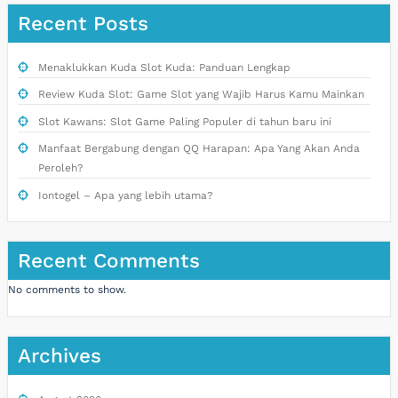
Recent Posts
Menaklukkan Kuda Slot Kuda: Panduan Lengkap
Review Kuda Slot: Game Slot yang Wajib Harus Kamu Mainkan
Slot Kawans: Slot Game Paling Populer di tahun baru ini
Manfaat Bergabung dengan QQ Harapan: Apa Yang Akan Anda
Peroleh?
Iontogel – Apa yang lebih utama?
Recent Comments
No comments to show.
Archives