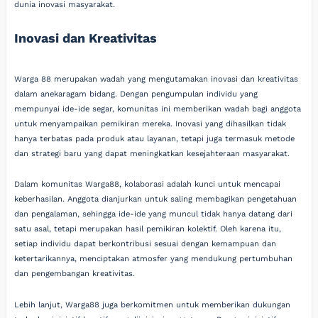
dunia inovasi masyarakat.
Inovasi dan Kreativitas
Warga 88 merupakan wadah yang mengutamakan inovasi dan kreativitas
dalam anekaragam bidang. Dengan pengumpulan individu yang
mempunyai ide-ide segar, komunitas ini memberikan wadah bagi anggota
untuk menyampaikan pemikiran mereka. Inovasi yang dihasilkan tidak
hanya terbatas pada produk atau layanan, tetapi juga termasuk metode
dan strategi baru yang dapat meningkatkan kesejahteraan masyarakat.
Dalam komunitas Warga88, kolaborasi adalah kunci untuk mencapai
keberhasilan. Anggota dianjurkan untuk saling membagikan pengetahuan
dan pengalaman, sehingga ide-ide yang muncul tidak hanya datang dari
satu asal, tetapi merupakan hasil pemikiran kolektif. Oleh karena itu,
setiap individu dapat berkontribusi sesuai dengan kemampuan dan
ketertarikannya, menciptakan atmosfer yang mendukung pertumbuhan
dan pengembangan kreativitas.
Lebih lanjut, Warga88 juga berkomitmen untuk memberikan dukungan