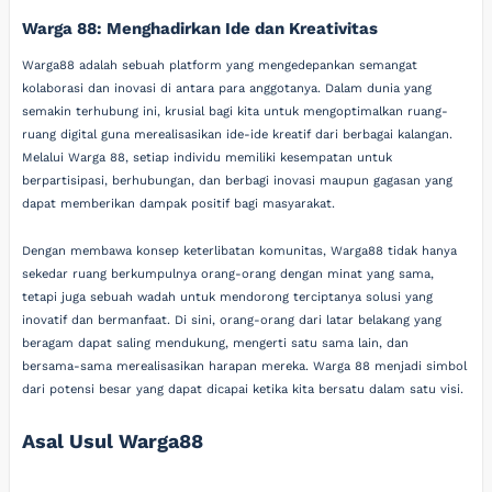
Warga 88: Menghadirkan Ide dan Kreativitas
Warga88 adalah sebuah platform yang mengedepankan semangat
kolaborasi dan inovasi di antara para anggotanya. Dalam dunia yang
semakin terhubung ini, krusial bagi kita untuk mengoptimalkan ruang-
ruang digital guna merealisasikan ide-ide kreatif dari berbagai kalangan.
Melalui Warga 88, setiap individu memiliki kesempatan untuk
berpartisipasi, berhubungan, dan berbagi inovasi maupun gagasan yang
dapat memberikan dampak positif bagi masyarakat.
Dengan membawa konsep keterlibatan komunitas, Warga88 tidak hanya
sekedar ruang berkumpulnya orang-orang dengan minat yang sama,
tetapi juga sebuah wadah untuk mendorong terciptanya solusi yang
inovatif dan bermanfaat. Di sini, orang-orang dari latar belakang yang
beragam dapat saling mendukung, mengerti satu sama lain, dan
bersama-sama merealisasikan harapan mereka. Warga 88 menjadi simbol
dari potensi besar yang dapat dicapai ketika kita bersatu dalam satu visi.
Asal Usul Warga88