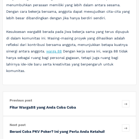
menumbuhkan perasaan memiliki yang lebih dalam antara sesama.
Dengan cara bekerja bersama, anggota dapat mewujudkan cita-cita yang
lebih besar dibandingkan dengan jika hanya berdiri sendiri.
Kesuksesan warga88 berada pada jiwa bekerja sama yang terus dipupuk
di dalam komunitas ini. Masing-masing proyek yang dihasilkan adalah
refleksi dari kontribusi bersama anggota, menunjukkan betapa kuatnya
sinergi antara anggota.
warga 88
Dengan kerja sama ini, warga 88 tidak
hanya sebagai ruang bagi personal gagasan, tetapi juga ruang bagi
lahirnya ide-ide baru serta kreativitas yang berpengaruh untuk
komunitas.
Previous post
Fitur Warga88 yang Anda Coba Coba
Next post
Berani Coba PKV Poker? Ini yang Perlu Anda Ketahui!