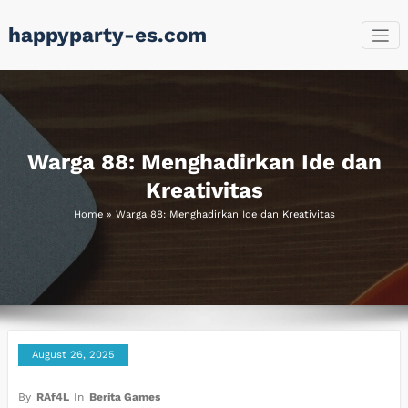
Skip
happyparty-es.com
to
content
Warga 88: Menghadirkan Ide dan
Kreativitas
Home
»
Warga 88: Menghadirkan Ide dan Kreativitas
August 26, 2025
By
RAf4L
In
Berita Games