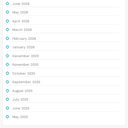
June 2026
May 2026
April 2026
March 2026
February 2026
January 2026
December 2025
November 2025
October 2025
September 2025
August 2025
July 2025
June 2025
May 2025