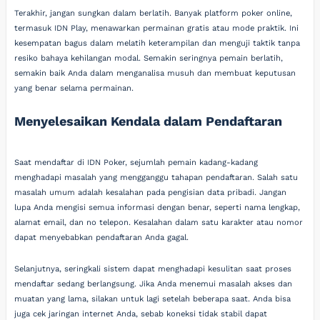
Terakhir, jangan sungkan dalam berlatih. Banyak platform poker online,
termasuk IDN Play, menawarkan permainan gratis atau mode praktik. Ini
kesempatan bagus dalam melatih keterampilan dan menguji taktik tanpa
resiko bahaya kehilangan modal. Semakin seringnya pemain berlatih,
semakin baik Anda dalam menganalisa musuh dan membuat keputusan
yang benar selama permainan.
Menyelesaikan Kendala dalam Pendaftaran
Saat mendaftar di IDN Poker, sejumlah pemain kadang-kadang
menghadapi masalah yang mengganggu tahapan pendaftaran. Salah satu
masalah umum adalah kesalahan pada pengisian data pribadi. Jangan
lupa Anda mengisi semua informasi dengan benar, seperti nama lengkap,
alamat email, dan no telepon. Kesalahan dalam satu karakter atau nomor
dapat menyebabkan pendaftaran Anda gagal.
Selanjutnya, seringkali sistem dapat menghadapi kesulitan saat proses
mendaftar sedang berlangsung. Jika Anda menemui masalah akses dan
muatan yang lama, silakan untuk lagi setelah beberapa saat. Anda bisa
juga cek jaringan internet Anda, sebab koneksi tidak stabil dapat