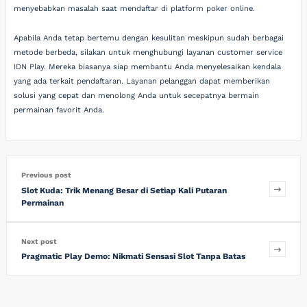
menyebabkan masalah saat mendaftar di platform poker online.
Apabila Anda tetap bertemu dengan kesulitan meskipun sudah berbagai
metode berbeda, silakan untuk menghubungi layanan customer service
IDN Play. Mereka biasanya siap membantu Anda menyelesaikan kendala
yang ada terkait pendaftaran. Layanan pelanggan dapat memberikan
solusi yang cepat dan menolong Anda untuk secepatnya bermain
permainan favorit Anda.
Previous post
Slot Kuda: Trik Menang Besar di Setiap Kali Putaran
Permainan
Next post
Pragmatic Play Demo: Nikmati Sensasi Slot Tanpa Batas