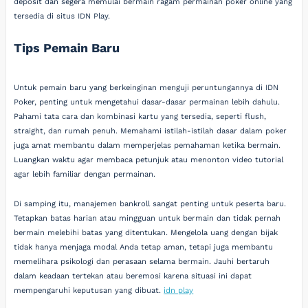
deposit dan segera memulai bermain ragam permainan poker online yang
tersedia di situs IDN Play.
Tips Pemain Baru
Untuk pemain baru yang berkeinginan menguji peruntungannya di IDN
Poker, penting untuk mengetahui dasar-dasar permainan lebih dahulu.
Pahami tata cara dan kombinasi kartu yang tersedia, seperti flush,
straight, dan rumah penuh. Memahami istilah-istilah dasar dalam poker
juga amat membantu dalam memperjelas pemahaman ketika bermain.
Luangkan waktu agar membaca petunjuk atau menonton video tutorial
agar lebih familiar dengan permainan.
Di samping itu, manajemen bankroll sangat penting untuk peserta baru.
Tetapkan batas harian atau mingguan untuk bermain dan tidak pernah
bermain melebihi batas yang ditentukan. Mengelola uang dengan bijak
tidak hanya menjaga modal Anda tetap aman, tetapi juga membantu
memelihara psikologi dan perasaan selama bermain. Jauhi bertaruh
dalam keadaan tertekan atau beremosi karena situasi ini dapat
mempengaruhi keputusan yang dibuat.
idn play