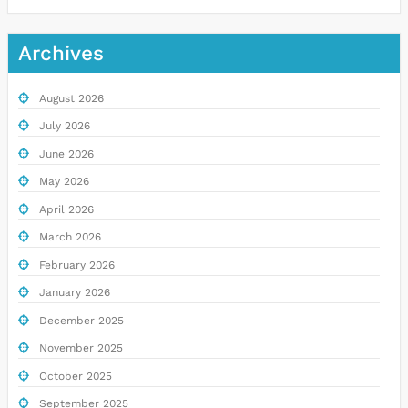
Archives
August 2026
July 2026
June 2026
May 2026
April 2026
March 2026
February 2026
January 2026
December 2025
November 2025
October 2025
September 2025