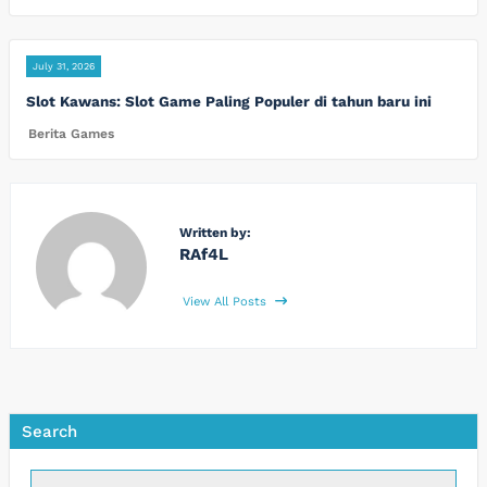
July 31, 2026
Slot Kawans: Slot Game Paling Populer di tahun baru ini
Berita Games
Written by:
RAf4L
View All Posts
Search