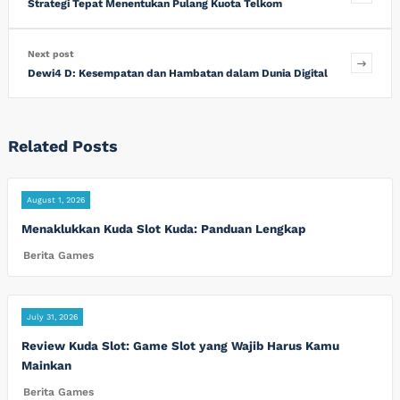
Strategi Tepat Menentukan Pulang Kuota Telkom
Next post
Dewi4 D: Kesempatan dan Hambatan dalam Dunia Digital
Related Posts
August 1, 2026
Menaklukkan Kuda Slot Kuda: Panduan Lengkap
Berita Games
July 31, 2026
Review Kuda Slot: Game Slot yang Wajib Harus Kamu
Mainkan
Berita Games