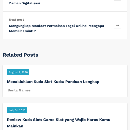
Zaman Digitalisasi
Next post
Mengungkap Manfaat Permainan Togel Online: Mengapa
Memilih Uni4D?
Related Posts
August 1, 2026
Menaklukkan Kuda Slot Kuda: Panduan Lengkap
Berita Games
July 31, 2026
Review Kuda Slot: Game Slot yang Wajib Harus Kamu
Mainkan