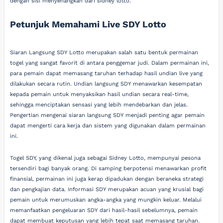
dengan sisi menyenangkan dari sidney lotto.
Petunjuk Memahami Live SDY Lotto
Siaran Langsung SDY Lotto merupakan salah satu bentuk permainan
togel yang sangat favorit di antara penggemar judi. Dalam permainan ini,
para pemain dapat memasang taruhan terhadap hasil undian live yang
dilakukan secara rutin. Undian langsung SDY menawarkan kesempatan
kepada pemain untuk menyaksikan hasil undian secara real-time,
sehingga menciptakan sensasi yang lebih mendebarkan dan jelas.
Pengertian mengenai siaran langsung SDY menjadi penting agar pemain
dapat mengerti cara kerja dan sistem yang digunakan dalam permainan
ini.
Togel SDY, yang dikenal juga sebagai Sidney Lotto, mempunyai pesona
tersendiri bagi banyak orang. Di samping berpotensi menawarkan profit
finansial, permainan ini juga kerap dipadukan dengan beraneka strategi
dan pengkajian data. Informasi SDY merupakan acuan yang krusial bagi
pemain untuk merumuskan angka-angka yang mungkin keluar. Melalui
memanfaatkan pengeluaran SDY dari hasil-hasil sebelumnya, pemain
dapat membuat keputusan yang lebih tepat saat memasang taruhan.