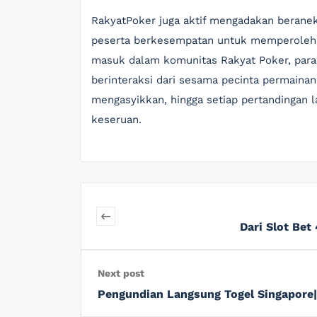
RakyatPoker juga aktif mengadakan beran
peserta berkesempatan untuk memperoleh 
masuk dalam komunitas Rakyat Poker, para 
berinteraksi dari sesama pecinta permainan
mengasyikkan, hingga setiap pertandingan l
keseruan.
Dari Slot Be
Next post
Pengundian Langsung Togel Singapore