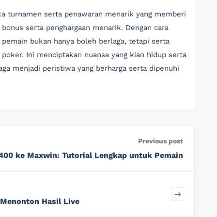
eka turnamen serta penawaran menarik yang memberi
bonus serta penghargaan menarik. Dengan cara
pemain bukan hanya boleh berlaga, tetapi serta
 poker. Ini menciptakan nuansa yang kian hidup serta
aga menjadi peristiwa yang berharga serta dipenuhi
Previous post
t 400 ke Maxwin: Tutorial Lengkap untuk Pemain
|Menonton Hasil Live