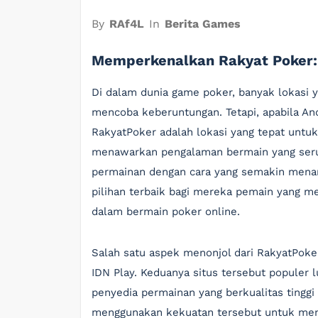
By
RAf4L
In
Berita Games
Memperkenalkan Rakyat Poker: 
Di dalam dunia game poker, banyak lokasi 
mencoba keberuntungan. Tetapi, apabila An
RakyatPoker adalah lokasi yang tepat untu
menawarkan pengalaman bermain yang seru 
permainan dengan cara yang semakin menari
pilihan terbaik bagi mereka pemain yang 
dalam bermain poker online.
Salah satu aspek menonjol dari RakyatPok
IDN Play. Keduanya situs tersebut populer l
penyedia permainan yang berkualitas tinggi
menggunakan kekuatan tersebut untuk meny