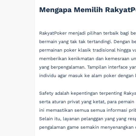
Mengapa Memilih RakyatP
RakyatPoker menjadi pilihan terbaik bagi
bermain yang tak tak tertandingi. Dengan 
permainan poker klasik tradisional hingga v
memberikan kenikmatan dan kemesraan unt
yang berpengalaman. Tampilan interface y
individu agar masuk ke alam poker dengan 
Safety adalah kepentingan terpenting Rakyat
serta aturan privat yang ketat, para pemai
ini memastikan semua semua informasi pri
Selain itu, layanan pelanggan yang yang r
pengalaman game semakin menyenangkan da