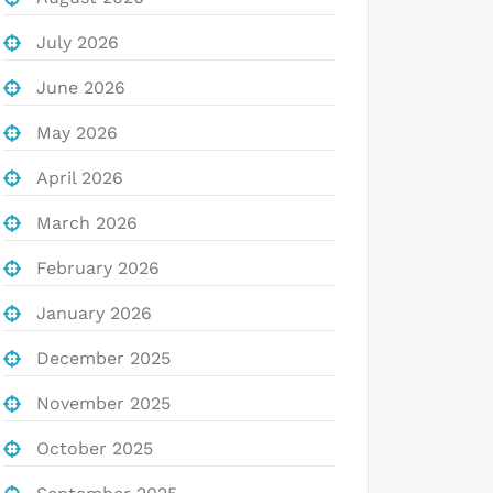
July 2026
June 2026
May 2026
April 2026
March 2026
February 2026
January 2026
December 2025
November 2025
October 2025