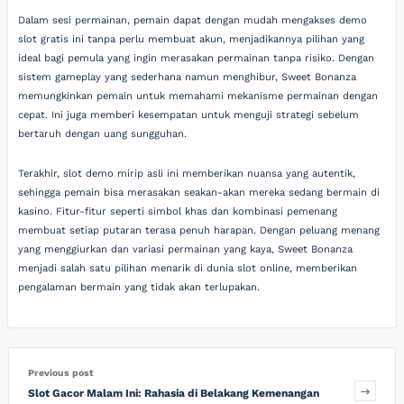
Dalam sesi permainan, pemain dapat dengan mudah mengakses demo
slot gratis ini tanpa perlu membuat akun, menjadikannya pilihan yang
ideal bagi pemula yang ingin merasakan permainan tanpa risiko. Dengan
sistem gameplay yang sederhana namun menghibur, Sweet Bonanza
memungkinkan pemain untuk memahami mekanisme permainan dengan
cepat. Ini juga memberi kesempatan untuk menguji strategi sebelum
bertaruh dengan uang sungguhan.
Terakhir, slot demo mirip asli ini memberikan nuansa yang autentik,
sehingga pemain bisa merasakan seakan-akan mereka sedang bermain di
kasino. Fitur-fitur seperti simbol khas dan kombinasi pemenang
membuat setiap putaran terasa penuh harapan. Dengan peluang menang
yang menggiurkan dan variasi permainan yang kaya, Sweet Bonanza
menjadi salah satu pilihan menarik di dunia slot online, memberikan
pengalaman bermain yang tidak akan terlupakan.
Previous post
Slot Gacor Malam Ini: Rahasia di Belakang Kemenangan