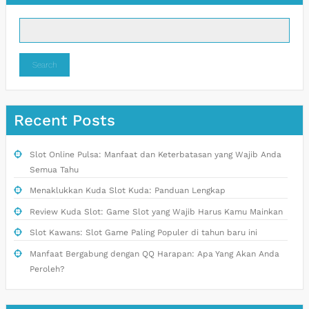
Search
Recent Posts
Slot Online Pulsa: Manfaat dan Keterbatasan yang Wajib Anda
Semua Tahu
Menaklukkan Kuda Slot Kuda: Panduan Lengkap
Review Kuda Slot: Game Slot yang Wajib Harus Kamu Mainkan
Slot Kawans: Slot Game Paling Populer di tahun baru ini
Manfaat Bergabung dengan QQ Harapan: Apa Yang Akan Anda
Peroleh?