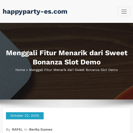
Skip
happyparty-es.com
to
content
Menggali Fitur Menarik dari Sweet
Bonanza Slot Demo
Home
»
Menggali Fitur Menarik dari Sweet Bonanza Slot Demo
October 22, 2025
By
RAf4L
In
Berita Games