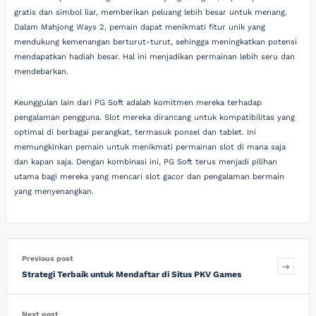
gratis dan simbol liar, memberikan peluang lebih besar untuk menang.
Dalam Mahjong Ways 2, pemain dapat menikmati fitur unik yang
mendukung kemenangan berturut-turut, sehingga meningkatkan potensi
mendapatkan hadiah besar. Hal ini menjadikan permainan lebih seru dan
mendebarkan.
Keunggulan lain dari PG Soft adalah komitmen mereka terhadap
pengalaman pengguna. Slot mereka dirancang untuk kompatibilitas yang
optimal di berbagai perangkat, termasuk ponsel dan tablet. Ini
memungkinkan pemain untuk menikmati permainan slot di mana saja
dan kapan saja. Dengan kombinasi ini, PG Soft terus menjadi pilihan
utama bagi mereka yang mencari slot gacor dan pengalaman bermain
yang menyenangkan.
Previous post
Strategi Terbaik untuk Mendaftar di Situs PKV Games
Next post