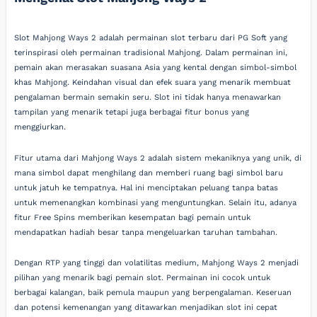
Slot Mahjong Ways 2 adalah permainan slot terbaru dari PG Soft yang
terinspirasi oleh permainan tradisional Mahjong. Dalam permainan ini,
pemain akan merasakan suasana Asia yang kental dengan simbol-simbol
khas Mahjong. Keindahan visual dan efek suara yang menarik membuat
pengalaman bermain semakin seru. Slot ini tidak hanya menawarkan
tampilan yang menarik tetapi juga berbagai fitur bonus yang
menggiurkan.
Fitur utama dari Mahjong Ways 2 adalah sistem mekaniknya yang unik, di
mana simbol dapat menghilang dan memberi ruang bagi simbol baru
untuk jatuh ke tempatnya. Hal ini menciptakan peluang tanpa batas
untuk memenangkan kombinasi yang menguntungkan. Selain itu, adanya
fitur Free Spins memberikan kesempatan bagi pemain untuk
mendapatkan hadiah besar tanpa mengeluarkan taruhan tambahan.
Dengan RTP yang tinggi dan volatilitas medium, Mahjong Ways 2 menjadi
pilihan yang menarik bagi pemain slot. Permainan ini cocok untuk
berbagai kalangan, baik pemula maupun yang berpengalaman. Keseruan
dan potensi kemenangan yang ditawarkan menjadikan slot ini cepat