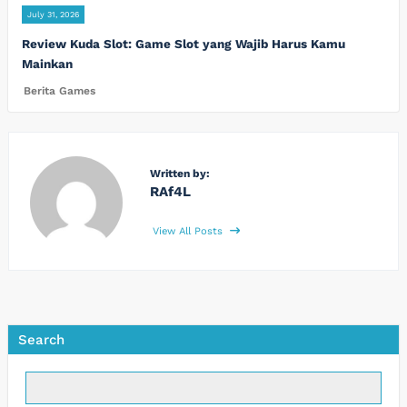
July 31, 2026
Review Kuda Slot: Game Slot yang Wajib Harus Kamu
Mainkan
Berita Games
Written by:
RAf4L
View All Posts
Search