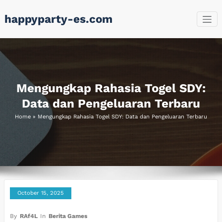
Skip
happyparty-es.com
to
content
Mengungkap Rahasia Togel SDY:
Data dan Pengeluaran Terbaru
Home
»
Mengungkap Rahasia Togel SDY: Data dan Pengeluaran Terbaru
October 15, 2025
By
RAf4L
In
Berita Games