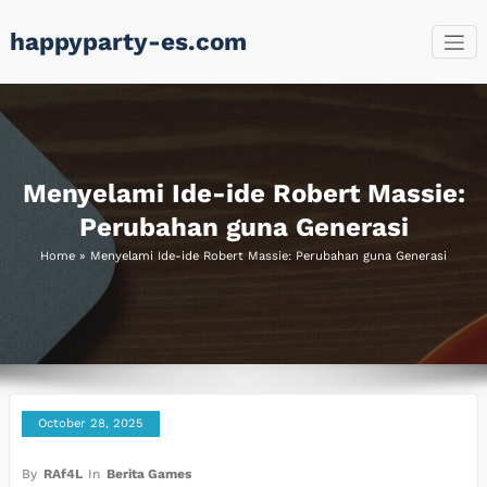
Skip
happyparty-es.com
to
content
Menyelami Ide-ide Robert Massie:
Perubahan guna Generasi
Home
»
Menyelami Ide-ide Robert Massie: Perubahan guna Generasi
October 28, 2025
By
RAf4L
In
Berita Games