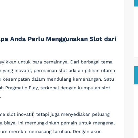
apa Anda Perlu Menggunakan Slot dari
ikkan untuk para pemainnya. Dari berbagai tema
yang inovatif, permainan slot adalah pilihan utama
gus kesempatan dalam mendulang kemenangan. Satu
ah Pragmatic Play, terkenal dengan kumpulan slot
.
 slot inovatif, tetapi juga menyediakan peluang
 biaya. Ini memungkinkan pemain untuk mengenal
belum mereka memasang taruhan. Dengan akun