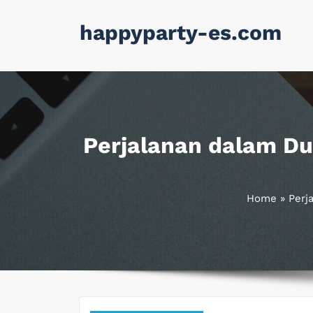
Skip
happyparty-es.com
to
content
Perjalanan dalam Du
Home
»
Perj