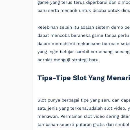
game yang terus terus diperbarui dan dimod
baru serta menarik untuk dicoba untuk dim
Kelebihan selain itu adalah sistem demo pe
dapat mencoba beraneka game tanpa perlu r
dalam memahami mekanisme bermain sebelu
yang ingin belajar sambil bersenang-senan
berniat menguji strategi baru.
Tipe-Tipe Slot Yang Menar
Slot punya berbagai tipe yang seru dan d
satu jenis yang terkenal adalah slot video, 
menawan. Permainan slot video sering dil
tambahan seperti putaran gratis dan simbol