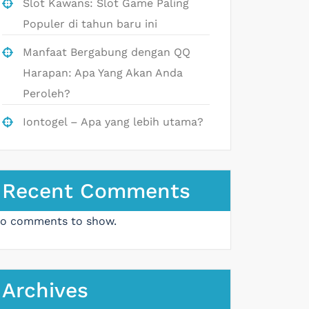
Slot Kawans: Slot Game Paling
Populer di tahun baru ini
Manfaat Bergabung dengan QQ
Harapan: Apa Yang Akan Anda
Peroleh?
Iontogel – Apa yang lebih utama?
Recent Comments
o comments to show.
Archives