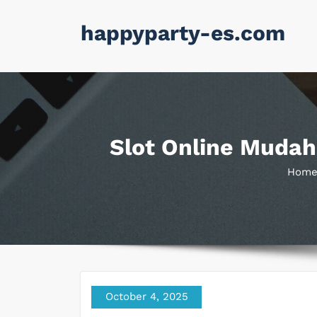
Skip
happyparty-es.com
to
content
Slot Online Mudah
Hom
October 4, 2025