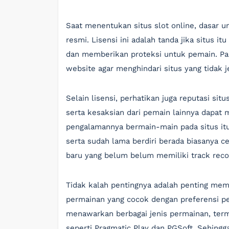
Saat menentukan situs slot online, dasar u
resmi. Lisensi ini adalah tanda jika situs i
dan memberikan proteksi untuk pemain. Past
website agar menghindari situs yang tidak j
Selain lisensi, perhatikan juga reputasi si
serta kesaksian dari pemain lainnya dapat
pengalamannya bermain-main pada situs itu
serta sudah lama berdiri berada biasanya c
baru yang belum belum memiliki track recor
Tidak kalah pentingnya adalah penting me
permainan yang cocok dengan preferensi pe
menawarkan berbagai jenis permainan, ter
seperti Pragmatic Play dan PGSoft. Sehing