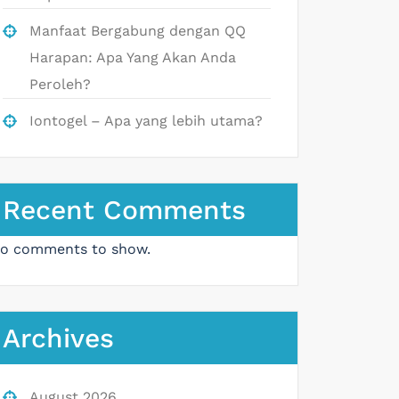
Manfaat Bergabung dengan QQ
Harapan: Apa Yang Akan Anda
Peroleh?
Iontogel – Apa yang lebih utama?
Recent Comments
o comments to show.
Archives
August 2026