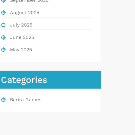
September 2025
August 2025
July 2025
June 2025
May 2025
Categories
Berita Games