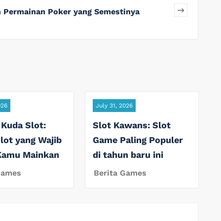
 Permainan Poker yang Semestinya
026
July 31, 2026
Kuda Slot:
Slot Kawans: Slot
lot yang Wajib
Game Paling Populer
Kamu Mainkan
di tahun baru ini
Games
Berita Games