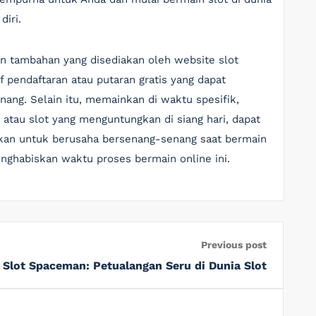
diri.
an tambahan yang disediakan oleh website slot
 pendaftaran atau putaran gratis yang dapat
ng. Selain itu, memainkan di waktu spesifik,
atau slot yang menguntungkan di siang hari, dapat
kan untuk berusaha bersenang-senang saat bermain
nghabiskan waktu proses bermain online ini.
Previous post
Slot Spaceman: Petualangan Seru di Dunia Slot