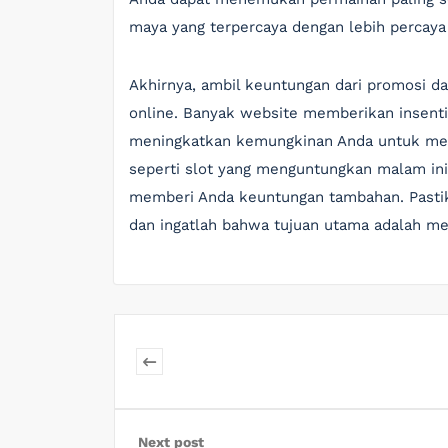
maya yang terpercaya dengan lebih percaya 
Akhirnya, ambil keuntungan dari promosi d
online. Banyak website memberikan insentif
meningkatkan kemungkinan Anda untuk mena
seperti slot yang menguntungkan malam ini 
memberi Anda keuntungan tambahan. Pasti
dan ingatlah bahwa tujuan utama adalah me
Next post