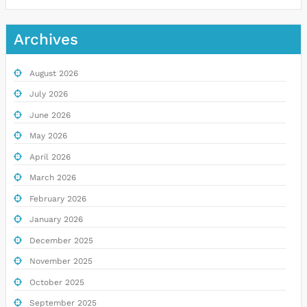
Archives
August 2026
July 2026
June 2026
May 2026
April 2026
March 2026
February 2026
January 2026
December 2025
November 2025
October 2025
September 2025