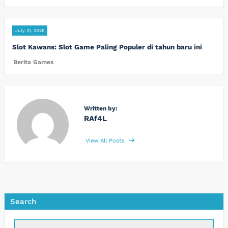
July 31, 2026
Slot Kawans: Slot Game Paling Populer di tahun baru ini
Berita Games
Written by:
RAf4L
View All Posts
Search