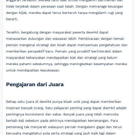
anggaran tersebut. Mereka tahu saat untuk mengakhiri permainan dan
tidak terjebak dalam perasaan saat kalah. Dengan memanage keuangan
dengan bijak, mereka dapat terus bertaruh tanpa mengalami rugi yang
berarti.
Terakhir, bergabung dengan masyarakat peserta dewi4d dapat
menawarkan dukungan dan wawasan lebih. Pembicaraan dengan teman
pemain mengenai strategi dan kisah dapat memperluas pengetahuan dan
memberikan perspektif baru. Pemain yang proaktif berinteraksi dalam
masyarakat kebanyakan mendapatkan kiat dan strategi yang belum
mereka pahami sebelumnya, sehingga meningkatkan kesempatan mereka
untuk mendapatkan kesuksesan.
Pengajaran dari Juara
Setiap satu juara di dewi4d punya kisah unik yang dapat memberikan
inspirasi banyak orang. Satu pelajaran penting yang dapat diambil adalah
pentingnya konsistensi dan sabar. Banyak juara yang telah mencoba
berkali-kali sebelum pada akhirnya mendapatkan kemenangan. Para
pemenang tak menyerah walaupun pernah mengalami gagal dan terus
berusaha mengetahui pola serta strategi yang jauh baik lagi dalam