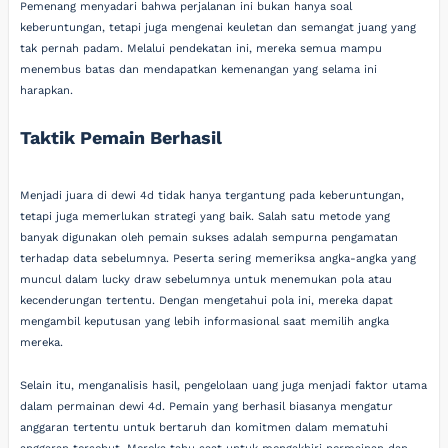
Pemenang menyadari bahwa perjalanan ini bukan hanya soal
keberuntungan, tetapi juga mengenai keuletan dan semangat juang yang
tak pernah padam. Melalui pendekatan ini, mereka semua mampu
menembus batas dan mendapatkan kemenangan yang selama ini
harapkan.
Taktik Pemain Berhasil
Menjadi juara di dewi 4d tidak hanya tergantung pada keberuntungan,
tetapi juga memerlukan strategi yang baik. Salah satu metode yang
banyak digunakan oleh pemain sukses adalah sempurna pengamatan
terhadap data sebelumnya. Peserta sering memeriksa angka-angka yang
muncul dalam lucky draw sebelumnya untuk menemukan pola atau
kecenderungan tertentu. Dengan mengetahui pola ini, mereka dapat
mengambil keputusan yang lebih informasional saat memilih angka
mereka.
Selain itu, menganalisis hasil, pengelolaan uang juga menjadi faktor utama
dalam permainan dewi 4d. Pemain yang berhasil biasanya mengatur
anggaran tertentu untuk bertaruh dan komitmen dalam mematuhi