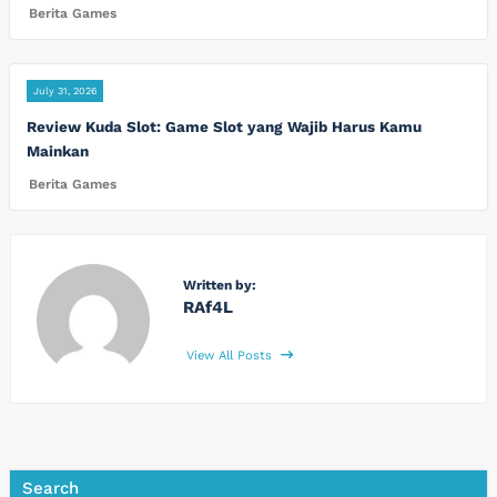
Berita Games
July 31, 2026
Review Kuda Slot: Game Slot yang Wajib Harus Kamu
Mainkan
Berita Games
Written by:
RAf4L
View All Posts
Search