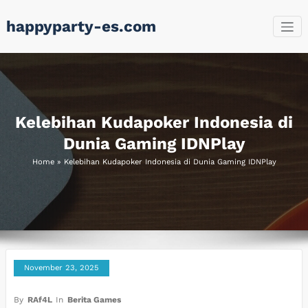
Skip
happyparty-es.com
to
content
Kelebihan Kudapoker Indonesia di
Dunia Gaming IDNPlay
Home
»
Kelebihan Kudapoker Indonesia di Dunia Gaming IDNPlay
November 23, 2025
By
RAf4L
In
Berita Games