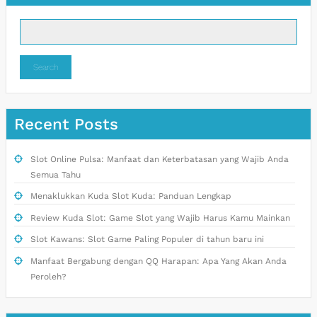
Search
Recent Posts
Slot Online Pulsa: Manfaat dan Keterbatasan yang Wajib Anda
Semua Tahu
Menaklukkan Kuda Slot Kuda: Panduan Lengkap
Review Kuda Slot: Game Slot yang Wajib Harus Kamu Mainkan
Slot Kawans: Slot Game Paling Populer di tahun baru ini
Manfaat Bergabung dengan QQ Harapan: Apa Yang Akan Anda
Peroleh?