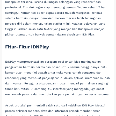
Kudapoker terkenal karena dukungan pelanggan yang responsif dan
profesional. Tim dukungan siap menolong pemain 24 jam sehari, 7 hari
seminggu. Komunitas poker dapat secara mudah mengatasi kendala
selama bermain, dengan demikian mereka merasa lebih tenang dan
percaya diri dalam menggunakan platform ini. Kualitas pelayanan yang
tinggi ini adalah salah satu faktor yang menjadikan Kudapoker menjadi
pilihan utama untuk banyak pemain dalam ekosistem IDN Play.
Fitur-Fitur IDNPlay
IDNPlay mempresentasikan beragam opsi untuk bisa meningkatkan
pengalaman bermain permainan poker untuk semua penggunanya. Satu
kemampuan menonjol adalah antarmuka yang ramah pengguna dan
responsif, yang membuat penjelajahan di dalam aplikasi membuat mudah
dan nyaman. Pengguna bisa dengan mudah mencari permainan yang ingin
tanpa kerumitan. Di samping itu, interface yang menggoda juga dapat
menambah pesona dan membiarkan para pemain nyaman berlama-lama.
Aspek proteksi pun menjadi salah satu dari kelebihan IDN Play. Melalui
proses enkripsi modern, data dan informasi pribadi member aman