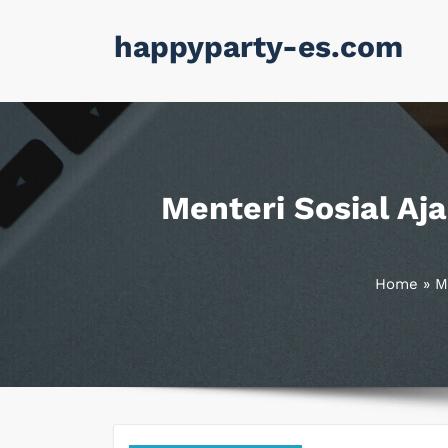
Skip
happyparty-es.com
to
content
Menteri Sosial Aj
Home
»
M