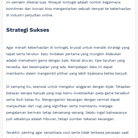
ini semakin dikenal luas. Riwayat Iontogel adalah contoh bagaimana
komitmen dan inovasi bisa mengantarkan sebuah tempat ke keberhasilan
di industri perjudian online.
Strategi Sukses
Agar meraih keberhasilan di Iontogel, krusial untuk menaiki strategi yang
tepat serta terukur. Satu tindakan pertama yang mungkin dilakukan
adalah memahami game dengan baik. Kenali aturan, tipe taruhan yang
tersedia, dan kesempatan yang ada. Mempelajari data ini dapat
membantu dalam mengambil pilihan yang lebih bijaksana ketika berjudi.
Di samping itu, esensial untuk mengatur anggaran dengan bijak. Tetapkan
batasan berapa banyak yang siap kamu investasikan pada game tersebut
serta ikuti batas itu. Mengorganisir keuangan dengan cermat dapat
menjauhkan dari rugi yang signifikan serta membantu menjaga
pengalaman bermain tetap bersenang-senang. Selalu ingat bahwasanya
judi sebaiknya adalah hiburan, tetapi sumber tekanan keuangan.
Terakhir, penting agar senantiasa cool serta tidak terbawa perasaan saat