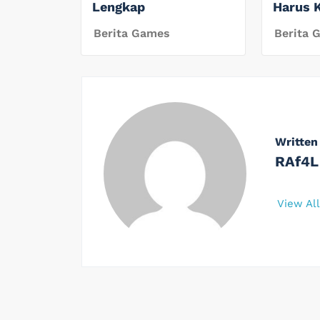
Lengkap
Harus 
Berita Games
Berita 
Written
RAf4L
View Al