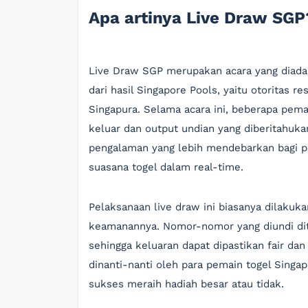
Apa artinya Live Draw SGP
Live Draw SGP merupakan acara yang diada
dari hasil Singapore Pools, yaitu otoritas 
Singapura. Selama acara ini, beberapa pem
keluar dan output undian yang diberitahuka
pengalaman yang lebih mendebarkan bagi p
suasana togel dalam real-time.
Pelaksanaan live draw ini biasanya dilakuka
keamanannya. Nomor-nomor yang diundi dita
sehingga keluaran dapat dipastikan fair dan
dinanti-nanti oleh para pemain togel Singa
sukses meraih hadiah besar atau tidak.