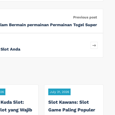
Previous post
lam Bermain permainan Permainan Togel Super
Slot Anda
026
July 31, 2026
Kuda Slot:
Slot Kawans: Slot
lot yang Wajib
Game Paling Populer