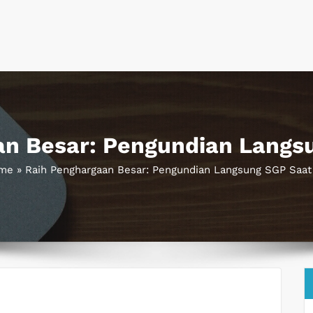
n Besar: Pengundian Langsu
me
»
Raih Penghargaan Besar: Pengundian Langsung SGP Saat 