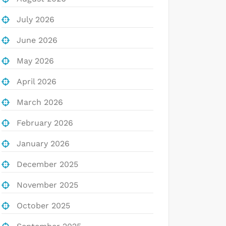
July 2026
June 2026
May 2026
April 2026
March 2026
February 2026
January 2026
December 2025
November 2025
October 2025