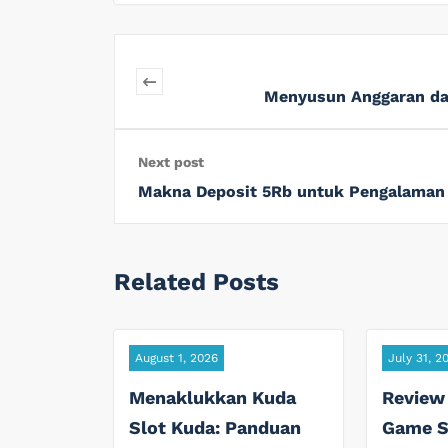
Menyusun Anggaran da
Next post
Makna Deposit 5Rb untuk Pengalaman 
Related Posts
August 1, 2026
July 31, 2
Menaklukkan Kuda
Review 
Slot Kuda: Panduan
Game S