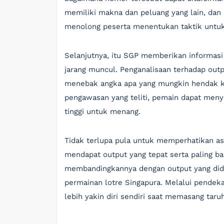
memiliki makna dan peluang yang lain, dan m
menolong peserta menentukan taktik untuk
Selanjutnya, itu SGP memberikan informasi
jarang muncul. Penganalisaan terhadap outp
menebak angka apa yang mungkin hendak ke
pengawasan yang teliti, pemain dapat meny
tinggi untuk menang.
Tidak terlupa pula untuk memperhatikan asa
mendapat output yang tepat serta paling b
membandingkannya dengan output yang di
permainan lotre Singapura. Melalui pendeka
lebih yakin diri sendiri saat memasang taruh