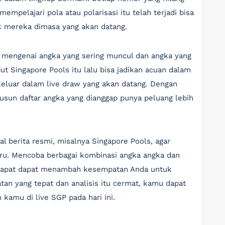
empelajari pola atau polarisasi itu telah terjadi bisa
 mereka dimasa yang akan datang.
 mengenai angka yang sering muncul dan angka yang
ut Singapore Pools itu lalu bisa jadikan acuan dalam
luar dalam live draw yang akan datang. Dengan
usun daftar angka yang dianggap punya peluang lebih
l berita resmi, misalnya Singapore Pools, agar
aru. Mencoba berbagai kombinasi angka angka dan
dapat dapat menambah kesempatan Anda untuk
tan yang tepat dan analisis itu cermat, kamu dapat
 kamu di live SGP pada hari ini.