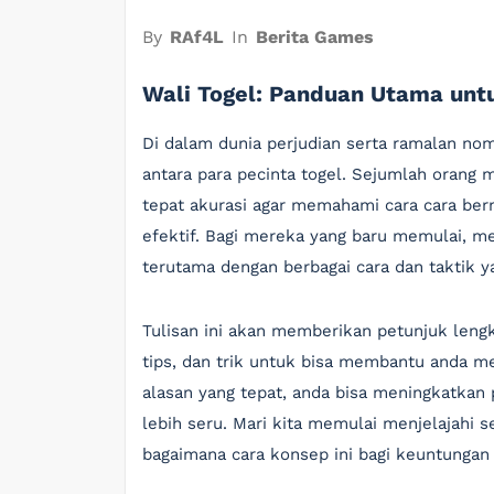
By
RAf4L
In
Berita Games
Wali Togel: Panduan Utama unt
Di dalam dunia perjudian serta ramalan nomor
antara para pecinta togel. Sejumlah orang m
tepat akurasi agar memahami cara cara be
efektif. Bagi mereka yang baru memulai, m
terutama dengan berbagai cara dan taktik ya
Tulisan ini akan memberikan petunjuk lengk
tips, dan trik untuk bisa membantu anda m
alasan yang tepat, anda bisa meningkatkan 
lebih seru. Mari kita memulai menjelajahi s
bagaimana cara konsep ini bagi keuntungan