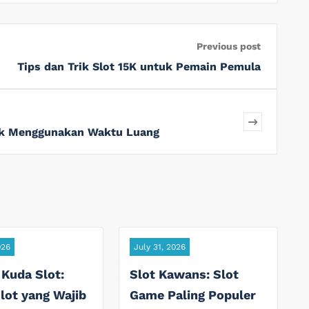
Previous post
Tips dan Trik Slot 15K untuk Pemain Pemula
aik Menggunakan Waktu Luang
026
July 31, 2026
Kuda Slot:
Slot Kawans: Slot
lot yang Wajib
Game Paling Populer