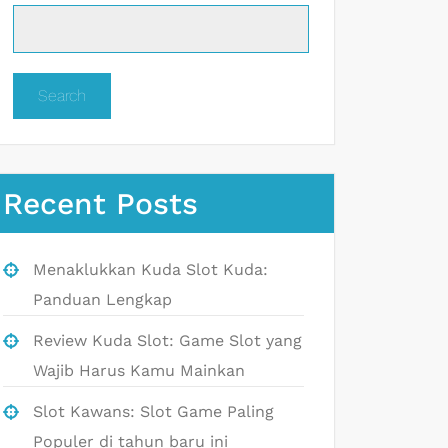
Search
Recent Posts
Menaklukkan Kuda Slot Kuda:
Panduan Lengkap
Review Kuda Slot: Game Slot yang
Wajib Harus Kamu Mainkan
Slot Kawans: Slot Game Paling
Populer di tahun baru ini