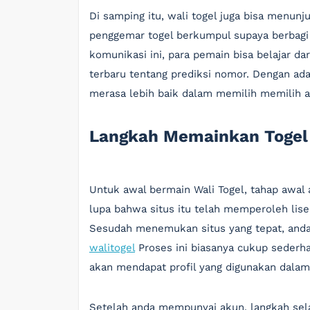
Di samping itu, wali togel juga bisa menu
penggemar togel berkumpul supaya berbagi b
komunikasi ini, para pemain bisa belajar da
terbaru tentang prediksi nomor. Dengan ada
merasa lebih baik dalam memilih memilih 
Langkah Memainkan Togel
Untuk awal bermain Wali Togel, tahap awal 
lupa bahwa situs itu telah memperoleh lisen
Sesudah menemukan situs yang tepat, anda h
walitogel
Proses ini biasanya cukup sederha
akan mendapat profil yang digunakan dala
Setelah anda mempunyai akun, langkah se