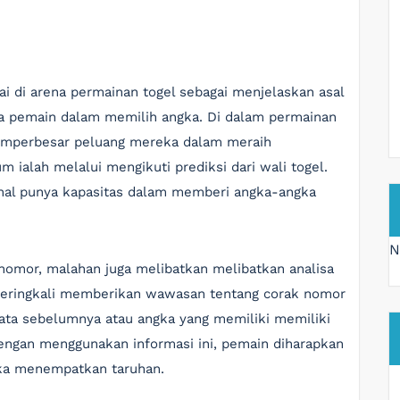
kai di arena permainan togel sebagai menjelaskan asal
a pemain dalam memilih angka. Di dalam permainan
 memperbesar peluang mereka dalam meraih
ialah melalui mengikuti prediksi dari wali togel.
nal punya kapasitas dalam memberi angka-angka
N
 nomor, malahan juga melibatkan melibatkan analisa
l seringkali memberikan wawasan tentang corak nomor
ata sebelumnya atau angka yang memiliki memiliki
Dengan menggunakan informasi ini, pemain diharapkan
tika menempatkan taruhan.