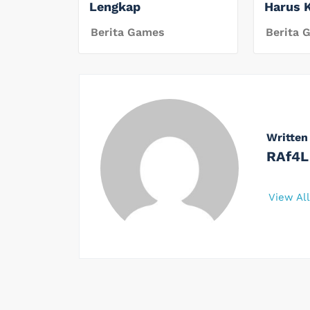
Lengkap
Harus 
Berita Games
Berita 
Written
RAf4L
View Al