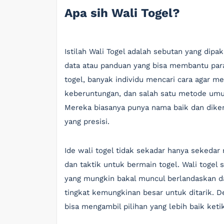
Apa sih Wali Togel?
Istilah Wali Togel adalah sebutan yang dipa
data atau panduan yang bisa membantu par
togel, banyak individu mencari cara agar
keberuntungan, dan salah satu metode umum 
Mereka biasanya punya nama baik dan dike
yang presisi.
Ide wali togel tidak sekadar hanya sekedar
dan taktik untuk bermain togel. Wali toge
yang mungkin bakal muncul berlandaskan d
tingkat kemungkinan besar untuk ditarik. 
bisa mengambil pilihan yang lebih baik ke