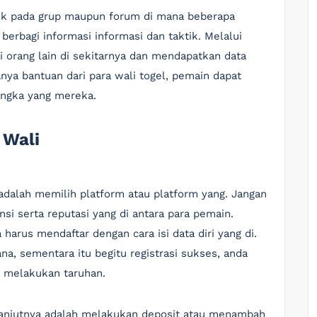
njuk pada grup maupun forum di mana beberapa
erbagi informasi informasi dan taktik. Melalui
ri orang lain di sekitarnya dan mendapatkan data
nya bantuan dari para wali togel, pemain dapat
angka yang mereka.
 Wali
adalah memilih platform atau platform yang. Jangan
si serta reputasi yang di antara para pemain.
arus mendaftar dengan cara isi data diri yang di.
na, sementara itu begitu registrasi sukses, anda
m melakukan taruhan.
lanjutnya adalah melakukan deposit atau menambah