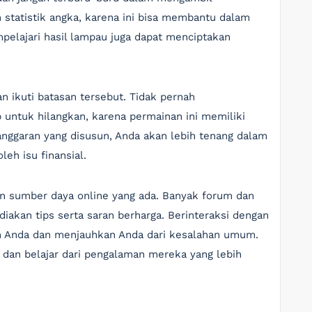
n statistik angka, karena ini bisa membantu dalam
mpelajari hasil lampau juga dapat menciptakan
n ikuti batasan tersebut. Tidak pernah
 untuk hilangkan, karena permainan ini memiliki
 anggaran yang disusun, Anda akan lebih tenang dalam
eh isu finansial.
n sumber daya online yang ada. Banyak forum dan
akan tips serta saran berharga. Berinteraksi dengan
Anda dan menjauhkan Anda dari kesalahan umum.
a dan belajar dari pengalaman mereka yang lebih