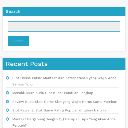
Search
Search
Recent Posts
Slot Online Pulsa: Manfaat dan Keterbatasan yang Wajib Anda
Semua Tahu
Menaklukkan Kuda Slot Kuda: Panduan Lengkap
Review Kuda Slot: Game Slot yang Wajib Harus Kamu Mainkan
Slot Kawans: Slot Game Paling Populer di tahun baru ini
Manfaat Bergabung dengan QQ Harapan: Apa Yang Akan Anda
Peroleh?