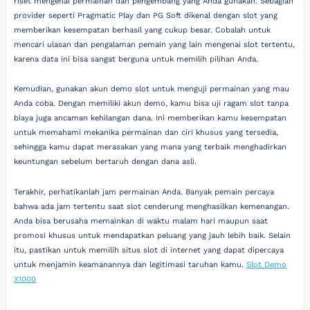
riset mengenai permainan dan pengembang yang Anda gunakan. Sebagian
provider seperti Pragmatic Play dan PG Soft dikenal dengan slot yang
memberikan kesempatan berhasil yang cukup besar. Cobalah untuk
mencari ulasan dan pengalaman pemain yang lain mengenai slot tertentu,
karena data ini bisa sangat berguna untuk memilih pilihan Anda.
Kemudian, gunakan akun demo slot untuk menguji permainan yang mau
Anda coba. Dengan memiliki akun demo, kamu bisa uji ragam slot tanpa
biaya juga ancaman kehilangan dana. Ini memberikan kamu kesempatan
untuk memahami mekanika permainan dan ciri khusus yang tersedia,
sehingga kamu dapat merasakan yang mana yang terbaik menghadirkan
keuntungan sebelum bertaruh dengan dana asli.
Terakhir, perhatikanlah jam permainan Anda. Banyak pemain percaya
bahwa ada jam tertentu saat slot cenderung menghasilkan kemenangan.
Anda bisa berusaha memainkan di waktu malam hari maupun saat
promosi khusus untuk mendapatkan peluang yang jauh lebih baik. Selain
itu, pastikan untuk memilih situs slot di internet yang dapat dipercaya
untuk menjamin keamanannya dan legitimasi taruhan kamu.
Slot Demo
X1000