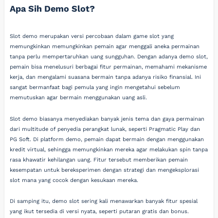
Apa Sih Demo Slot?
Slot demo merupakan versi percobaan dalam game slot yang
memungkinkan memungkinkan pemain agar menggali aneka permainan
tanpa perlu mempertaruhkan uang sungguhan. Dengan adanya demo slot,
pemain bisa menelusuri berbagai fitur permainan, memahami mekanisme
kerja, dan mengalami suasana bermain tanpa adanya risiko finansial. Ini
sangat bermanfaat bagi pemula yang ingin mengetahui sebelum
memutuskan agar bermain menggunakan uang asli.
Slot demo biasanya menyediakan banyak jenis tema dan gaya permainan
dari multitude of penyedia perangkat lunak, seperti Pragmatic Play dan
PG Soft. Di platform demo, pemain dapat bermain dengan menggunakan
kredit virtual, sehingga memungkinkan mereka agar melakukan spin tanpa
rasa khawatir kehilangan uang. Fitur tersebut memberikan pemain
kesempatan untuk bereksperimen dengan strategi dan mengeksplorasi
slot mana yang cocok dengan kesukaan mereka.
Di samping itu, demo slot sering kali menawarkan banyak fitur spesial
yang ikut tersedia di versi nyata, seperti putaran gratis dan bonus.