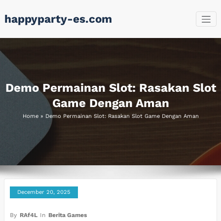
Skip
happyparty-es.com
to
content
Demo Permainan Slot: Rasakan Slot
Game Dengan Aman
Home
»
Demo Permainan Slot: Rasakan Slot Game Dengan Aman
December 20, 2025
By
RAf4L
In
Berita Games