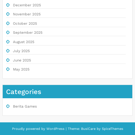
December 2025
November 2025
October 2025
September 2025
August 2025
July 2025
June 2025
May 2025
Categories
Berita Games
Proudly powered by
WordPress
| Theme:
BusiCare
by
SpiceThemes