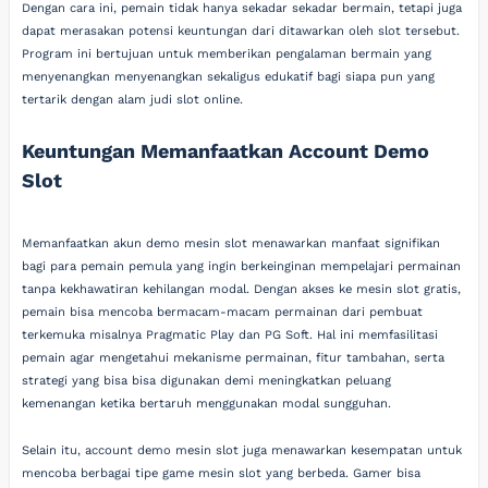
Dengan cara ini, pemain tidak hanya sekadar sekadar bermain, tetapi juga
dapat merasakan potensi keuntungan dari ditawarkan oleh slot tersebut.
Program ini bertujuan untuk memberikan pengalaman bermain yang
menyenangkan menyenangkan sekaligus edukatif bagi siapa pun yang
tertarik dengan alam judi slot online.
Keuntungan Memanfaatkan Account Demo
Slot
Memanfaatkan akun demo mesin slot menawarkan manfaat signifikan
bagi para pemain pemula yang ingin berkeinginan mempelajari permainan
tanpa kekhawatiran kehilangan modal. Dengan akses ke mesin slot gratis,
pemain bisa mencoba bermacam-macam permainan dari pembuat
terkemuka misalnya Pragmatic Play dan PG Soft. Hal ini memfasilitasi
pemain agar mengetahui mekanisme permainan, fitur tambahan, serta
strategi yang bisa bisa digunakan demi meningkatkan peluang
kemenangan ketika bertaruh menggunakan modal sungguhan.
Selain itu, account demo mesin slot juga menawarkan kesempatan untuk
mencoba berbagai tipe game mesin slot yang berbeda. Gamer bisa