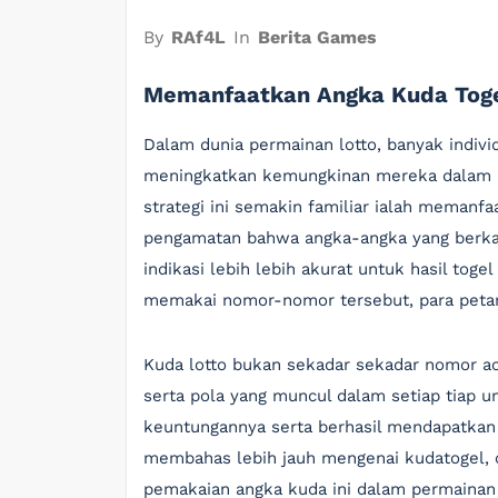
By
RAf4L
In
Berita Games
Memanfaatkan Angka Kuda Togel
Dalam dunia permainan lotto, banyak indiv
meningkatkan kemungkinan mereka dalam m
strategi ini semakin familiar ialah memanfa
pengamatan bahwa angka-angka yang berka
indikasi lebih lebih akurat untuk hasil tog
memakai nomor-nomor tersebut, para petar
Kuda lotto bukan sekadar sekadar nomor aca
serta pola yang muncul dalam setiap tiap 
keuntungannya serta berhasil mendapatkan has
membahas lebih jauh mengenai kudatogel, ca
pemakaian angka kuda ini dalam permainan