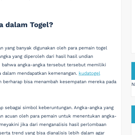
a dalam Togel?
an yang banyak digunakan oleh para pemain togel
gka yang diperoleh dari hasil hasil undian
 bahwa angka-angka tersebut tersebut memiliki
ka dalam mendapatkan kemenangan.
kudatogel
in berharap bisa menambah kesempatan mereka pada
N
ggap sebagai simbol keberuntungan. Angka-angka yang
kan acuan oleh para pemain untuk menentukan angka-
meyakini jika dari menganalisis hasil perlombaan
rta trend yang bisa dianalisis lebih dalam agar