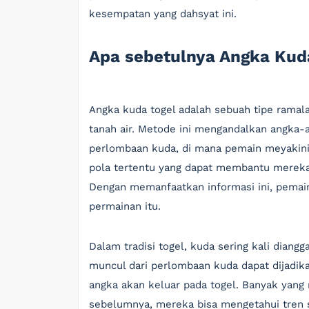
kesempatan yang dahsyat ini.
Apa sebetulnya Angka Kud
Angka kuda togel adalah sebuah tipe ramal
tanah air. Metode ini mengandalkan angka-an
perlombaan kuda, di mana pemain meyakini
pola tertentu yang dapat membantu mere
Dengan memanfaatkan informasi ini, pema
permainan itu.
Dalam tradisi togel, kuda sering kali dian
muncul dari perlombaan kuda dapat dijadi
angka akan keluar pada togel. Banyak yang 
sebelumnya, mereka bisa mengetahui tren se