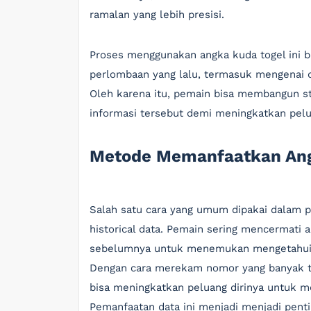
ramalan yang lebih presisi.
Proses menggunakan angka kuda togel ini b
perlombaan yang lalu, termasuk mengenai 
Oleh karena itu, pemain bisa membangun st
informasi tersebut demi meningkatkan pelu
Metode Memanfaatkan An
Salah satu cara yang umum dipakai dalam p
historical data. Pemain sering mencermati 
sebelumnya untuk menemukan mengetahui po
Dengan cara merekam nomor yang banyak tam
bisa meningkatkan peluang dirinya untuk me
Pemanfaatan data ini menjadi menjadi pent