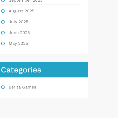
September 2025
August 2025
July 2025
June 2025
May 2025
Categories
Berita Games