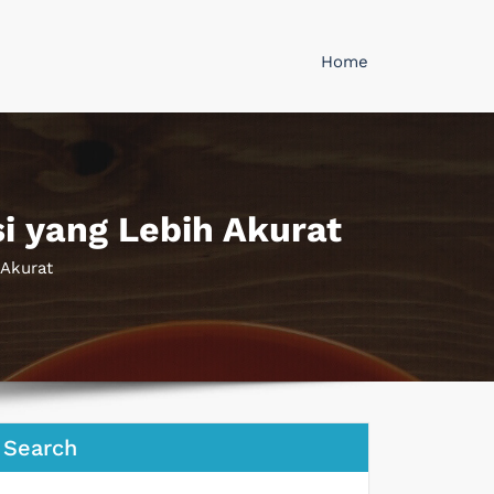
Home
 yang Lebih Akurat
 Akurat
Search