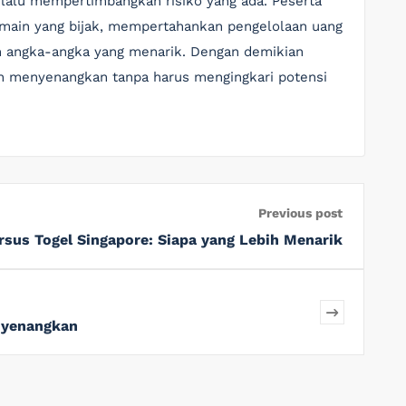
selalu mempertimbangkan risiko yang ada. Peserta
main yang bijak, mempertahankan pengelolaan uang
lam angka-angka yang menarik. Dengan demikian
bih menyenangkan tanpa harus mengingkari potensi
Previous post
rsus Togel Singapore: Siapa yang Lebih Menarik
nyenangkan