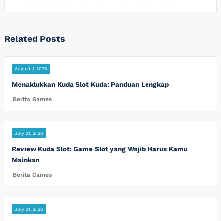
Related Posts
August 1, 2026
Menaklukkan Kuda Slot Kuda: Panduan Lengkap
Berita Games
July 31, 2026
Review Kuda Slot: Game Slot yang Wajib Harus Kamu
Mainkan
Berita Games
July 31, 2026