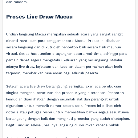
dan random.
Proses Live Draw Macau
Undian langsung Macau merupakan sebuah acara yang sangat sangat
dinanti-nanti oleh para penggemar toto Macau. Proses ini diadakan
secara langsung dan diikuti oleh penonton baik secara fisik maupun
virtual. Setiap hasil undian ditayangkan secara real-time, sehingga para
pemain dapat segera mengetahui keluaran yang berlangsung. Melalui
adanya live draw, kejelasan dan keadilan dalam permainan akan lebih
terjamin, memberikan rasa aman bagi seluruh peserta.
Setelah acara live draw berlangsung, seringkali akan ada pembukaan
singkat mengenai peraturan dan prosedur yang ditetapkan. Penonton
kemudian diperlihatkan dengan sejumlah alat dan perangkat untuk
digunakan untuk menarik nomor secara acak. Proses ini dilihat oleh
notaris atau petugas resmi untuk memastikan bahwa segala sesuatunya
berlangsung dengan baik dan mengikuti prosedur yang sudah ditetapkan.
Begitu undian selesai, hasilnya langsung diumumkan kepada publik.