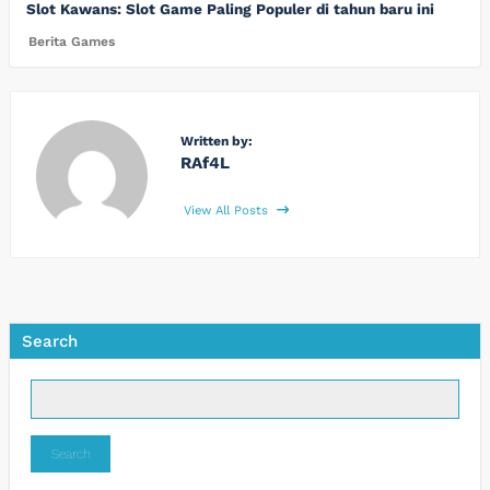
Slot Kawans: Slot Game Paling Populer di tahun baru ini
Berita Games
Written by:
RAf4L
View All Posts
Search
Search