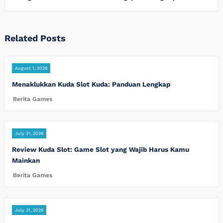
Related Posts
August 1, 2026
Menaklukkan Kuda Slot Kuda: Panduan Lengkap
Berita Games
July 31, 2026
Review Kuda Slot: Game Slot yang Wajib Harus Kamu
Mainkan
Berita Games
July 31, 2026