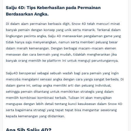
Salju 4D: Tips Keberhasilan pada Permainan
Berdasarkan Angka.
Di dalam alam permainan berbasis digit, Snow 4D telah mencuri minat
banyak pemain dengan konsep yang unik serta menarik. Terkenal dalam
lingkungan pecinta angka, Salju 4D menawarkan pengalaman game yang
tidak hanya saja menyenangkan, namun serta memberi peluang besar
dalam meraih kemenangan. Dengan berbagai macam-macam elemen
menawan dan cara bermain yang mudah, tidaklah mengherankan jika
banyak orang memilih ke platform ini untuk menguji peruntungannya.
Salju4D beroperasi sebagai sebuah wadah bagi para pemain yang ingin
mencoba mengalami sensasi angka dengan cara yanga sangat berbeda. Di
dalam game ini, setiap angka memiliki arti dan peluang individual,
sehingga pemain ditantang untuk memikirkan strategis yang dalam
memilih kombinasi kombinasi terbaik. Tulisan ini akan menyajikan
mengupas dengan lebih detail tentang kunci kesuksesan dalam Snow 4D
serta bagaimana strategi yang tepat tepat bisa mengantar seseorang
kepada kemenangan yang diidamkan.
Apa Sih Salju 4D?