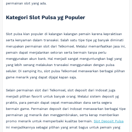
permainan slot yang ada.
Kategori Slot Pulsa yg Populer
Slot pulsa kian populer di kalangan kalangan pemain karena kepraktisan
serta kenyaman dalam transaksi. Salah satu tipe tipe yg banyak diminati
merupakan permainan slot dari Telkomsel. Melalui memanfaatkan jasa ini,
pemain dapat menjalankan setoran serta bermain tanpa perlu
menggunakan akun bank. Hal menjadi sangat menguntungkan bagi yang
yang lebih senang melakukan transaksi menggunakan dengan pulsa
seluler. Di samping itu, slot pulsa Telkomsel menawarkan berbagai pilihan
game menarik yang dapat dijajal kapan saja.
Selain permainan slot dari Telkomsel, slot deposit dari Indosat juga
menjadi pilihan favorit untuk banyak orang. Melalui sistem deposit yg
praktis, para pemain dapat cepat memasukkan dana serta segera
bermain game. Permainan deposit dari Indosat menawarkan berbagai tipe
permainan yg menarik dan menggembirakan, serta kerap memberikan
promo menarik untuk memperbaiki kualitas bermain.
Slot Deposit Pulsa
Ini menjadikannya sebagai pilihan yang amat bagus untuk pemain yang