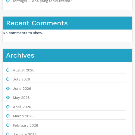
Iontogel – Apa yang lebih utama?
Recent Comments
No comments to show.
Archives
August 2026
July 2026
June 2026
May 2026
April 2026
March 2026
February 2026
January 2026