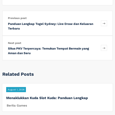
Previous post
Panduan Lengkap Togel Sydney: Live Draw dan Keluaran
Terbaru
Next post
Situs PKV Terpercaya: Temukan Tempat Bermain yang
Aman dan Seru
Related Posts
August 1, 2026
Menaklukkan Kuda Slot Kuda: Panduan Lengkap
Berita Games