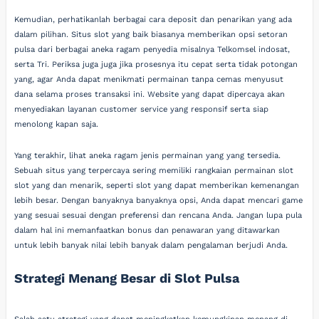
Kemudian, perhatikanlah berbagai cara deposit dan penarikan yang ada
dalam pilihan. Situs slot yang baik biasanya memberikan opsi setoran
pulsa dari berbagai aneka ragam penyedia misalnya Telkomsel indosat,
serta Tri. Periksa juga juga jika prosesnya itu cepat serta tidak potongan
yang, agar Anda dapat menikmati permainan tanpa cemas menyusut
dana selama proses transaksi ini. Website yang dapat dipercaya akan
menyediakan layanan customer service yang responsif serta siap
menolong kapan saja.
Yang terakhir, lihat aneka ragam jenis permainan yang yang tersedia.
Sebuah situs yang terpercaya sering memiliki rangkaian permainan slot
slot yang dan menarik, seperti slot yang dapat memberikan kemenangan
lebih besar. Dengan banyaknya banyaknya opsi, Anda dapat mencari game
yang sesuai sesuai dengan preferensi dan rencana Anda. Jangan lupa pula
dalam hal ini memanfaatkan bonus dan penawaran yang ditawarkan
untuk lebih banyak nilai lebih banyak dalam pengalaman berjudi Anda.
Strategi Menang Besar di Slot Pulsa