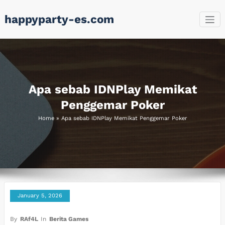
Skip
happyparty-es.com
to
content
Apa sebab IDNPlay Memikat
Penggemar Poker
Home
»
Apa sebab IDNPlay Memikat Penggemar Poker
January 5, 2026
By
RAf4L
In
Berita Games