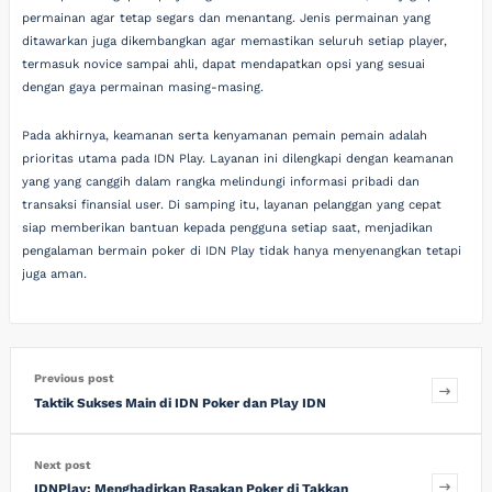
permainan agar tetap segars dan menantang. Jenis permainan yang
ditawarkan juga dikembangkan agar memastikan seluruh setiap player,
termasuk novice sampai ahli, dapat mendapatkan opsi yang sesuai
dengan gaya permainan masing-masing.
Pada akhirnya, keamanan serta kenyamanan pemain pemain adalah
prioritas utama pada IDN Play. Layanan ini dilengkapi dengan keamanan
yang yang canggih dalam rangka melindungi informasi pribadi dan
transaksi finansial user. Di samping itu, layanan pelanggan yang cepat
siap memberikan bantuan kepada pengguna setiap saat, menjadikan
pengalaman bermain poker di IDN Play tidak hanya menyenangkan tetapi
juga aman.
Previous post
Taktik Sukses Main di IDN Poker dan Play IDN
Next post
IDNPlay: Menghadirkan Rasakan Poker di Takkan