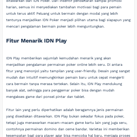
ditawarkan dari IDN Poker. Dari insentif pendaftaran sampai promosi
harian, semua ini menyediakan tambahan motivasi bagi para pemain
untuk terus aktif. Peluang untuk bermain dengan modal yang lebih
tentunya menjadikan IDN Poker menjadi pilihan utama bagi siapapun yang
mencari pengalaman bermain poker lebih menguntungkan.
Fitur Menarik IDN Play
IDN Play memberikan sejumlah kemudahan menarik yang akan
menjadikan pengalaman permainan poker online lebih seru. Di antara
fitur yang menonjol yaitu tampilan yang user-friendly. Desain yang sangat
mudah dan intuitif memungkinkan pemain baru untuk cepat mengerti
cara bermain tanpa merasa tertekan. Selain itu, IDN Play mendukung
banyak alat, sehingga para penggemar poker bisa dengan mudah
mengakses game dari ponsel pintar dan tablet.
Fitur lain yang perlu diperhatikan adalah beragamnya jenis permainan
yang disediakan ditawarkan. IDN Play bukan sekadar fokus pada poker,
tetapi juga menawarkan macam-macam game kartu lain yang juga seru,
contohnya permainan domino dan ceme bandar. Varietas ini memberikan
kesempatan bagi para player agar bisa mencoba hal baru, menjaga proses