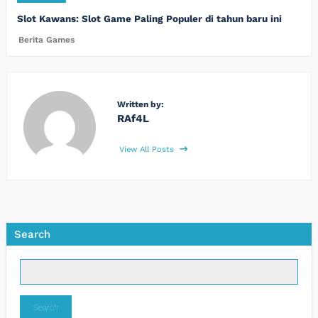
Slot Kawans: Slot Game Paling Populer di tahun baru ini
Berita Games
Written by:
RAf4L
View All Posts
Search
Search