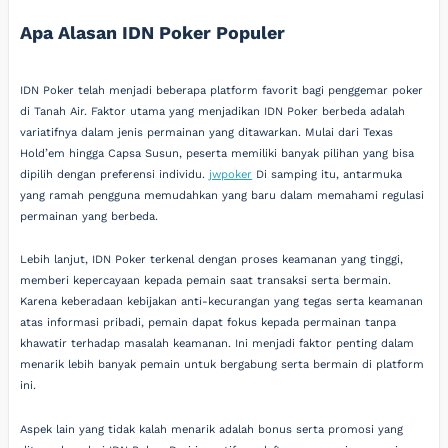
Apa Alasan IDN Poker Populer
IDN Poker telah menjadi beberapa platform favorit bagi penggemar poker
di Tanah Air. Faktor utama yang menjadikan IDN Poker berbeda adalah
variatifnya dalam jenis permainan yang ditawarkan. Mulai dari Texas
Hold’em hingga Capsa Susun, peserta memiliki banyak pilihan yang bisa
dipilih dengan preferensi individu.
jwpoker
Di samping itu, antarmuka
yang ramah pengguna memudahkan yang baru dalam memahami regulasi
permainan yang berbeda.
Lebih lanjut, IDN Poker terkenal dengan proses keamanan yang tinggi,
memberi kepercayaan kepada pemain saat transaksi serta bermain.
Karena keberadaan kebijakan anti-kecurangan yang tegas serta keamanan
atas informasi pribadi, pemain dapat fokus kepada permainan tanpa
khawatir terhadap masalah keamanan. Ini menjadi faktor penting dalam
menarik lebih banyak pemain untuk bergabung serta bermain di platform
ini.
Aspek lain yang tidak kalah menarik adalah bonus serta promosi yang