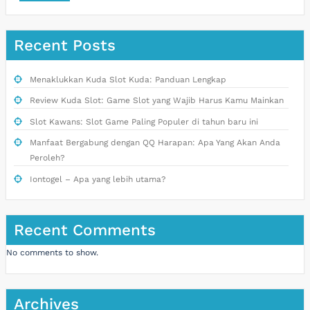
Recent Posts
Menaklukkan Kuda Slot Kuda: Panduan Lengkap
Review Kuda Slot: Game Slot yang Wajib Harus Kamu Mainkan
Slot Kawans: Slot Game Paling Populer di tahun baru ini
Manfaat Bergabung dengan QQ Harapan: Apa Yang Akan Anda
Peroleh?
Iontogel – Apa yang lebih utama?
Recent Comments
No comments to show.
Archives