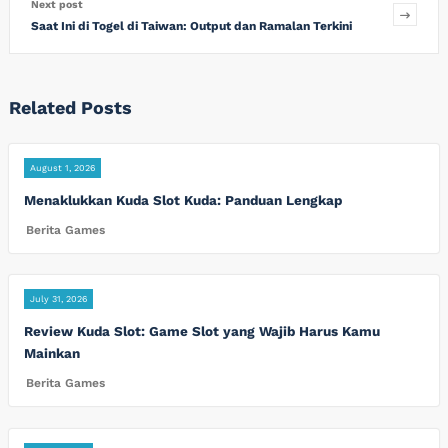
Next post
Saat Ini di Togel di Taiwan: Output dan Ramalan Terkini
Related Posts
August 1, 2026
Menaklukkan Kuda Slot Kuda: Panduan Lengkap
Berita Games
July 31, 2026
Review Kuda Slot: Game Slot yang Wajib Harus Kamu
Mainkan
Berita Games