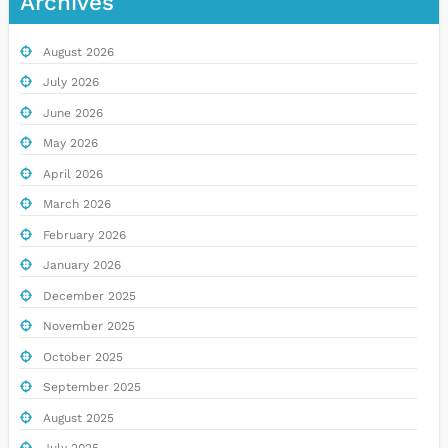
Archives
August 2026
July 2026
June 2026
May 2026
April 2026
March 2026
February 2026
January 2026
December 2025
November 2025
October 2025
September 2025
August 2025