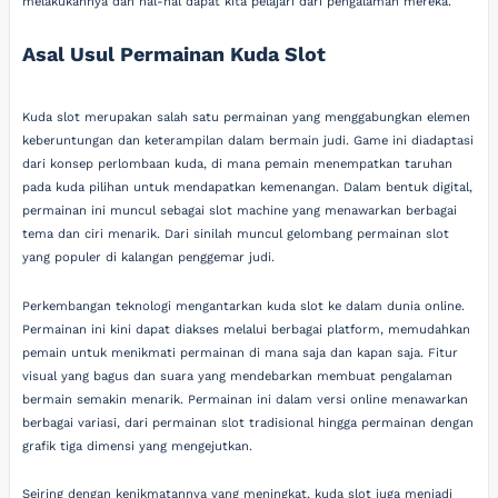
melakukannya dan hal-hal dapat kita pelajari dari pengalaman mereka.
Asal Usul Permainan Kuda Slot
Kuda slot merupakan salah satu permainan yang menggabungkan elemen
keberuntungan dan keterampilan dalam bermain judi. Game ini diadaptasi
dari konsep perlombaan kuda, di mana pemain menempatkan taruhan
pada kuda pilihan untuk mendapatkan kemenangan. Dalam bentuk digital,
permainan ini muncul sebagai slot machine yang menawarkan berbagai
tema dan ciri menarik. Dari sinilah muncul gelombang permainan slot
yang populer di kalangan penggemar judi.
Perkembangan teknologi mengantarkan kuda slot ke dalam dunia online.
Permainan ini kini dapat diakses melalui berbagai platform, memudahkan
pemain untuk menikmati permainan di mana saja dan kapan saja. Fitur
visual yang bagus dan suara yang mendebarkan membuat pengalaman
bermain semakin menarik. Permainan ini dalam versi online menawarkan
berbagai variasi, dari permainan slot tradisional hingga permainan dengan
grafik tiga dimensi yang mengejutkan.
Seiring dengan kenikmatannya yang meningkat, kuda slot juga menjadi