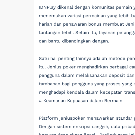
IDNPlay dikenal dengan komunitas pemain y
menemukan variasi permainan yang lebih ban
harian dan penawaran bonus membuat Jeni
tantangan lebih. Selain itu, layanan pelang
dan bantu dibandingkan dengan.
Satu hal penting lainnya adalah metode pe
itu. Jenius poker menghadirkan berbagai ca
pengguna dalam melaksanakan deposit dan
tambahan bagi pengguna yang proses yang 
menghadapi kendala dalam kecepatan trans
# Keamanan Kepuasan dalam Bermain
Platform jeniuspoker menawarkan standar 
Dengan sistem enkripsi canggih, data pribad