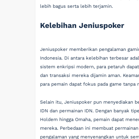
lebih bagus serta lebih terjamin.
Kelebihan Jeniuspoker
Jeniuspoker memberikan pengalaman gaming
Indonesia. Di antara kelebihan terbesar ad
sistem enkripsi modern, para petaruh dapat
dan transaksi mereka dijamin aman. Keamana
para pemain dapat fokus pada game tanpa
Selain itu, Jeniuspoker pun menyediakan b
IDN dan permainan IDN. Dengan banyak tipe
Holdem hingga Omaha, pemain dapat menent
mereka. Perbedaan ini membuat permainan
pengalaman yang menyenangkan untuk semu