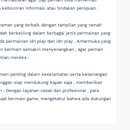
i memastikan agar tiap pemain bisa menikmati
kebocoran informasi atau tindakan penipuan .
 nyaman yang terbaik dengan tampilan yang ramah
ah berkeliling dalam berbagai jenis permainan yang
ada permainan idn play dan idn play . Antarmuka yang
gan bermain semakin menyenangkan , agar pemain
hlian mereka .
emen penting dalam keselamatan serta kesenangan
langgan siap mendukung kapan saja , memberikan
 . Dengan layanan cepat dan profesional , para
saat bermain game, mengetahui bahwa ada dukungan