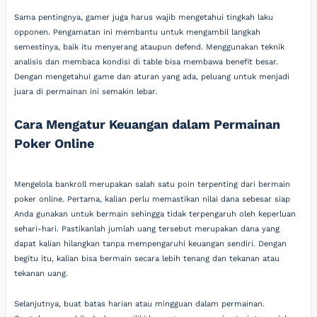
Sama pentingnya, gamer juga harus wajib mengetahui tingkah laku
opponen. Pengamatan ini membantu untuk mengambil langkah
semestinya, baik itu menyerang ataupun defend. Menggunakan teknik
analisis dan membaca kondisi di table bisa membawa benefit besar.
Dengan mengetahui game dan aturan yang ada, peluang untuk menjadi
juara di permainan ini semakin lebar.
Cara Mengatur Keuangan dalam Permainan
Poker Online
Mengelola bankroll merupakan salah satu poin terpenting dari bermain
poker online. Pertama, kalian perlu memastikan nilai dana sebesar siap
Anda gunakan untuk bermain sehingga tidak terpengaruh oleh keperluan
sehari-hari. Pastikanlah jumlah uang tersebut merupakan dana yang
dapat kalian hilangkan tanpa mempengaruhi keuangan sendiri. Dengan
begitu itu, kalian bisa bermain secara lebih tenang dan tekanan atau
tekanan uang.
Selanjutnya, buat batas harian atau mingguan dalam permainan.