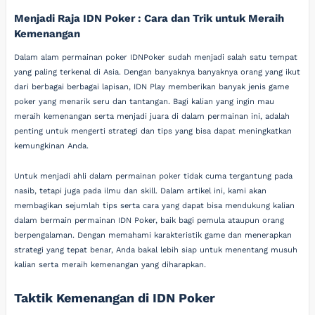
Menjadi Raja IDN Poker : Cara dan Trik untuk Meraih
Kemenangan
Dalam alam permainan poker IDNPoker sudah menjadi salah satu tempat
yang paling terkenal di Asia. Dengan banyaknya banyaknya orang yang ikut
dari berbagai berbagai lapisan, IDN Play memberikan banyak jenis game
poker yang menarik seru dan tantangan. Bagi kalian yang ingin mau
meraih kemenangan serta menjadi juara di dalam permainan ini, adalah
penting untuk mengerti strategi dan tips yang bisa dapat meningkatkan
kemungkinan Anda.
Untuk menjadi ahli dalam permainan poker tidak cuma tergantung pada
nasib, tetapi juga pada ilmu dan skill. Dalam artikel ini, kami akan
membagikan sejumlah tips serta cara yang dapat bisa mendukung kalian
dalam bermain permainan IDN Poker, baik bagi pemula ataupun orang
berpengalaman. Dengan memahami karakteristik game dan menerapkan
strategi yang tepat benar, Anda bakal lebih siap untuk menentang musuh
kalian serta meraih kemenangan yang diharapkan.
Taktik Kemenangan di IDN Poker