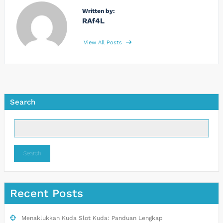
Written by:
RAf4L
View All Posts
Search
Search
Recent Posts
Menaklukkan Kuda Slot Kuda: Panduan Lengkap