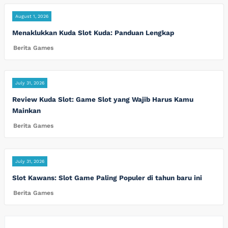
August 1, 2026
Menaklukkan Kuda Slot Kuda: Panduan Lengkap
Berita Games
July 31, 2026
Review Kuda Slot: Game Slot yang Wajib Harus Kamu
Mainkan
Berita Games
July 31, 2026
Slot Kawans: Slot Game Paling Populer di tahun baru ini
Berita Games