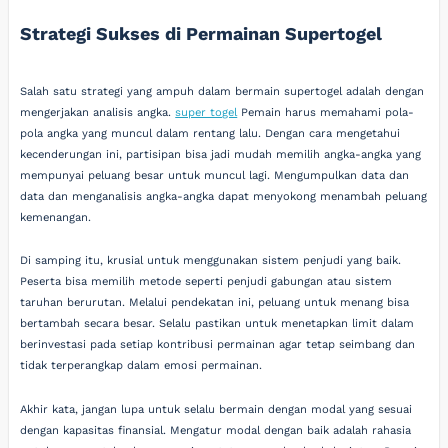
Strategi Sukses di Permainan Supertogel
Salah satu strategi yang ampuh dalam bermain supertogel adalah dengan
mengerjakan analisis angka.
super togel
Pemain harus memahami pola-
pola angka yang muncul dalam rentang lalu. Dengan cara mengetahui
kecenderungan ini, partisipan bisa jadi mudah memilih angka-angka yang
mempunyai peluang besar untuk muncul lagi. Mengumpulkan data dan
data dan menganalisis angka-angka dapat menyokong menambah peluang
kemenangan.
Di samping itu, krusial untuk menggunakan sistem penjudi yang baik.
Peserta bisa memilih metode seperti penjudi gabungan atau sistem
taruhan berurutan. Melalui pendekatan ini, peluang untuk menang bisa
bertambah secara besar. Selalu pastikan untuk menetapkan limit dalam
berinvestasi pada setiap kontribusi permainan agar tetap seimbang dan
tidak terperangkap dalam emosi permainan.
Akhir kata, jangan lupa untuk selalu bermain dengan modal yang sesuai
dengan kapasitas finansial. Mengatur modal dengan baik adalah rahasia