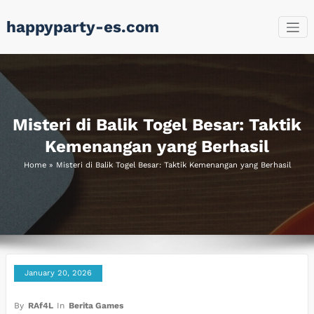
Skip
happyparty-es.com
to
content
Misteri di Balik Togel Besar: Taktik
Kemenangan yang Berhasil
Home
»
Misteri di Balik Togel Besar: Taktik Kemenangan yang Berhasil
January 20, 2026
By
RAf4L
In
Berita Games