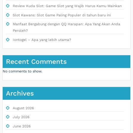
Review Kuda Slot: Game Slot yang Wajib Harus Kamu Mainkan
Slot Kawans: Slot Game Paling Populer di tahun baru ini
Manfaat Bergabung dengan QQ Harapan: Apa Yang Akan Anda
Peroleh?
Iontogel – Apa yang lebih utama?
Recent Comments
No comments to show.
Archives
August 2026
July 2026
June 2026