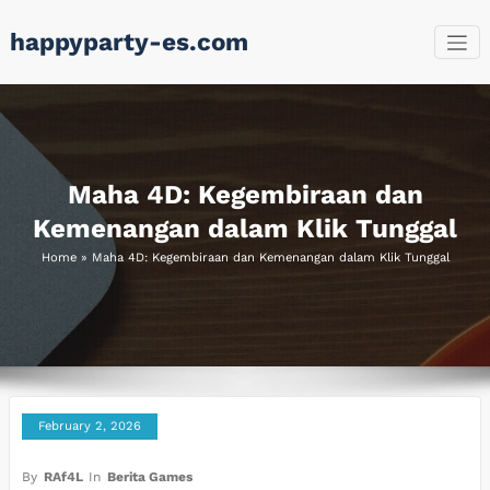
Skip
happyparty-es.com
to
content
Maha 4D: Kegembiraan dan
Kemenangan dalam Klik Tunggal
Home
»
Maha 4D: Kegembiraan dan Kemenangan dalam Klik Tunggal
February 2, 2026
By
RAf4L
In
Berita Games