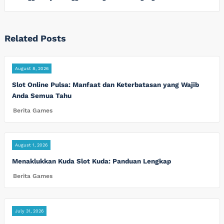
Related Posts
August 8, 2026
Slot Online Pulsa: Manfaat dan Keterbatasan yang Wajib
Anda Semua Tahu
Berita Games
August 1, 2026
Menaklukkan Kuda Slot Kuda: Panduan Lengkap
Berita Games
July 31, 2026