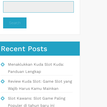
Search
Recent Posts
Menaklukkan Kuda Slot Kuda:
Panduan Lengkap
Review Kuda Slot: Game Slot yang
Wajib Harus Kamu Mainkan
Slot Kawans: Slot Game Paling
Populer di tahun baru ini