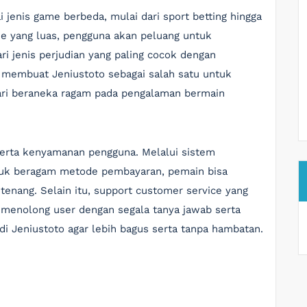
i jenis game berbeda, mulai dari sport betting hingga
me yang luas, pengguna akan peluang untuk
i jenis perjudian yang paling cocok dengan
 membuat Jeniustoto sebagai salah satu untuk
ncari beraneka ragam pada pengalaman bermain
 serta kenyamanan pengguna. Melalui sistem
uk beragam metode pembayaran, pemain bisa
enang. Selain itu, support customer service yang
 menolong user dengan segala tanya jawab serta
i Jeniustoto agar lebih bagus serta tanpa hambatan.