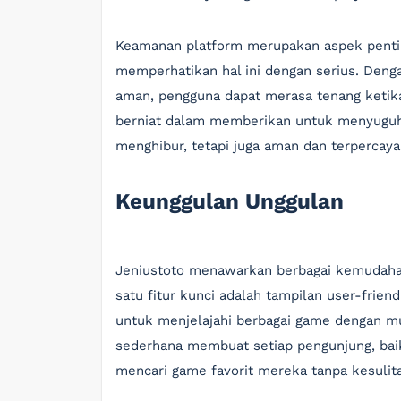
Keamanan platform merupakan aspek penting
memperhatikan hal ini dengan serius. Den
aman, pengguna dapat merasa tenang ketika 
berniat dalam memberikan untuk menyuguh
menghibur, tetapi juga aman dan terpercaya
Keunggulan Unggulan
Jeniustoto menawarkan berbagai kemudaha
satu fitur kunci adalah tampilan user-fri
untuk menjelajahi berbagai game dengan mud
sederhana membuat setiap pengunjung, baik
mencari game favorit mereka tanpa kesulit