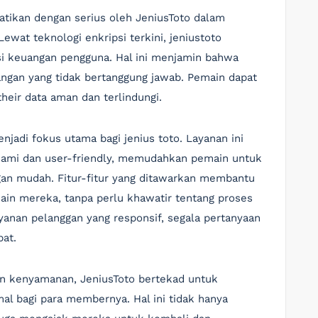
atikan dengan serius oleh JeniusToto dalam
wat teknologi enkripsi terkini, jeniustoto
si keuangan pengguna. Hal ini menjamin bahwa
tangan yang tidak bertanggung jawab. Pemain dapat
heir data aman dan terlindungi.
jadi fokus utama bagi jenius toto. Layanan ini
hami dan user-friendly, memudahkan pemain untuk
gan mudah. Fitur-fitur yang ditawarkan membantu
in mereka, tanpa perlu khawatir tentang proses
anan pelanggan yang responsif, segala pertanyaan
pat.
 kenyamanan, JeniusToto bertekad untuk
al bagi para membernya. Hal ini tidak hanya