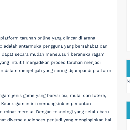
platform taruhan online yang diincar di arena
oto adalah antarmuka pengguna yang bersahabat dan
an dapat secara mudah menelusuri beraneka ragam
yang intuitif menjadikan proses taruhan menjadi
 dalam menjelajah yang sering dijumpai di platform
N
gam jenis game yang bervariasi, mulai dari lotere,
a. Keberagaman ini memungkinkan penonton
 minat mereka. Dengan teknologi yang selalu baru
nat diverse audiences penjudi yang menginginkan hal