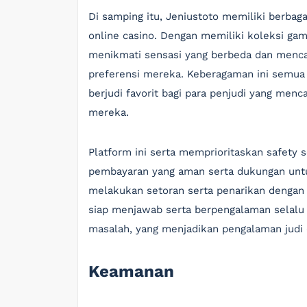
Di samping itu, Jeniustoto memiliki berbaga
online casino. Dengan memiliki koleksi ga
menikmati sensasi yang berbeda dan mencar
preferensi mereka. Keberagaman ini semua
berjudi favorit bagi para penjudi yang me
mereka.
Platform ini serta memprioritaskan safety
pembayaran yang aman serta dukungan unt
melakukan setoran serta penarikan dengan t
siap menjawab serta berpengalaman selalu
masalah, yang menjadikan pengalaman judi d
Keamanan