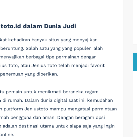
oto.id dalam Dunia Judi
kat kehadiran banyak situs yang menyajikan
beruntung. Salah satu yang yang populer ialah
menyajikan berbagai tipe permainan dengan
ius Toto, atau Jenius Toto telah menjadi favorit
n penemuan yang diberikan.
ntu pemain untuk menikmati beraneka ragam
i rumah. Dalam dunia digital saat ini, kemudahan
dan platform Jeniustoto mampu mengatasi permintaan
ramah pengguna dan aman. Dengan beragam opsi
 adalah destinasi utama untuk siapa saja yang ingin
online.