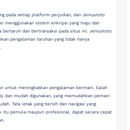
 pada setiap platform perjudian, dan Jeniustoto
gan menggunakan sistem enkripsi yang maju dan
bertaruh dan bertransaksi pada situs ini. Jeniustoto
kan pengalaman taruhan yang tidak hanya
.
n untuk meningkatkan pengalaman bermain. Salah
endly dan mudah digunakan, yang memudahkan pemain
ah. Tata letak yang bersih dan navigasi yang
 itu pemula maupun profesional, dapat secara cepat
an.